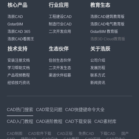
核心产品
行业应用
教育生态
浩辰CAD
工程建设CAD
浩辰CAD建筑教育版
GstarBIM
制造行业CAD
浩辰CAD电气教育版
浩辰CAD 365
二次开发应用
GstarBIM 教育版
浩辰CAD看图王
浩辰3D Cloud教育版
技术支持
生态伙伴
关于浩辰
安装注册文档
信创生态伙伴
公司介绍
学习帮助文档
二次开发生态
发展历程
产品视频教程
渠道伙伴招募
联系方式
经验技巧资讯
新闻资讯
CAD热门搜索
CAD常见问题
CAD快捷键命令大全
CAD入门教程
CAD进阶教程
CAD下载安装
CAD素材库
CAD制图
CAD软件下载
CAD正版
免费CAD
下载CAD
国产