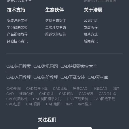
浩辰CAD看图王
浩辰3D Cloud教育版
技术支持
生态伙伴
关于浩辰
安装注册文档
信创生态伙伴
公司介绍
学习帮助文档
二次开发生态
发展历程
产品视频教程
渠道伙伴招募
联系方式
经验技巧资讯
新闻资讯
CAD热门搜索
CAD常见问题
CAD快捷键命令大全
CAD入门教程
CAD进阶教程
CAD下载安装
CAD素材库
CAD制图
CAD软件下载
CAD正版
免费CAD
下载CAD
国产
CAD
建筑CAD
CAD设计
CAD教程
CAD安装
CAD是什么
CAD制图软件
CAD制图初学入门
CAD下载安装
CAD图纸下载
CAD注册
CAD官网
CAD绘图
dwg
dwg格式
关注我们