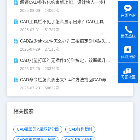
解锁CAD参数化约束新功能，设计快人一步！
2025-08-06 14065次
在线咨询
CAD工具栏不见了怎么显示出来？CAD工具栏恢复指南
2025-07-31 51787次
销售热线
CAD缺少shx文件怎么办？三招搞定SHX缺失难题
y
2025-07-29 27113次
获取报价
CAD批量打印？无插件1分钟搞定，效率飙升90%！
2025-07-25 23376次
问答社区
CAD命令栏怎么调出来？4种方法找回CAD命令栏
2025-07-23 58832次
相关搜索
CAD截图怎么截取部分图
CAD阵列复制
CAD外部参照怎么分解
CAD块怎么创建