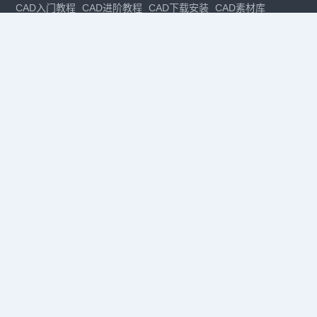
CAD入门教程
CAD进阶教程
CAD下载安装
CAD素材库
CAD制图
CAD软件下载
CAD正版
免费CAD
下载CAD
国产
CAD
建筑CAD
CAD设计
CAD教程
CAD安装
CAD是什么
CAD制图软件
CAD制图初学入门
CAD下载安装
CAD图纸下载
CAD注册
CAD官网
CAD绘图
dwg
dwg格式
关注我们
扫码关注公众号
每月领专属优惠
Copyright © 1992-
2026
苏州浩辰软件股份有限公司 版权所有
苏ICP备
12077906号-1
增值电信业务经营许可证：
苏B2-20210241
苏公网安备
32059002004222号
·
·
|
法律声明
隐私政策
数据安全与个人信息保护承诺
CAD
CAD软件
CAD下载