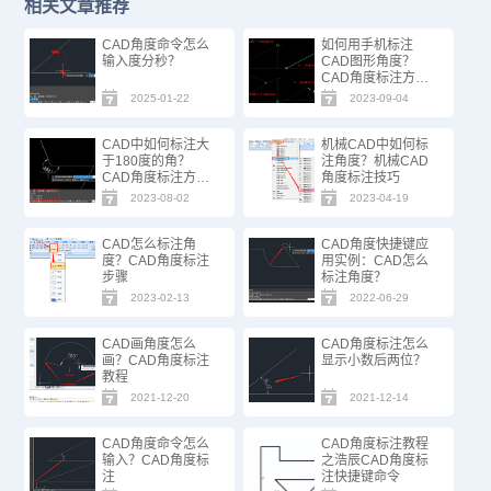
相关文章推荐
CAD角度命令怎么
如何用手机标注
输入度分秒？
CAD图形角度？
CAD角度标注方法
步骤
2025-01-22
2023-09-04
CAD中如何标注大
机械CAD中如何标
于180度的角？
注角度？机械CAD
CAD角度标注方法
角度标注技巧
技巧
2023-08-02
2023-04-19
CAD怎么标注角
CAD角度快捷键应
度？CAD角度标注
用实例：CAD怎么
步骤
标注角度？
2023-02-13
2022-06-29
CAD画角度怎么
CAD角度标注怎么
画？CAD角度标注
显示小数后两位？
教程
2021-12-20
2021-12-14
CAD角度命令怎么
CAD角度标注教程
输入？CAD角度标
之浩辰CAD角度标
注
注快捷键命令