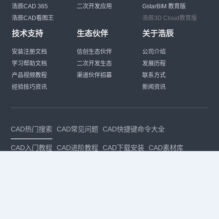
浩辰CAD 365
二次开发应用
GstarBIM 教育版
浩辰CAD看图王
浩辰3D Cloud教育版
技术支持
生态伙伴
关于浩辰
安装注册文档
信创生态伙伴
公司介绍
学习帮助文档
二次开发生态
发展历程
产品视频教程
渠道伙伴招募
联系方式
经验技巧资讯
新闻资讯
CAD热门搜索
CAD常见问题
CAD快捷键命令大全
CAD入门教程
CAD进阶教程
CAD下载安装
CAD素材库
CAD制图
CAD软件下载
CAD正版
免费CAD
下载CAD
国产
CAD
建筑CAD
CAD设计
CAD教程
CAD安装
CAD是什么
CAD制图软件
CAD制图初学入门
CAD下载安装
CAD图纸下载
CAD注册
CAD官网
CAD绘图
dwg
dwg格式