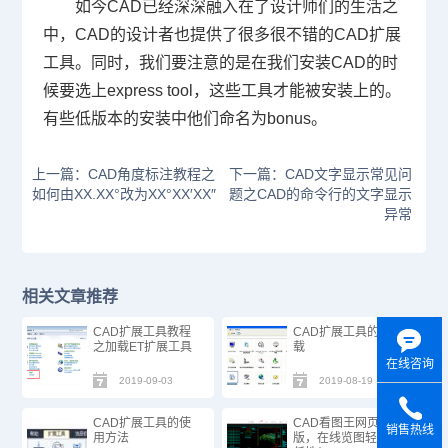
如今CAD已经深深融入在了设计师们的生活之
中，
CAD
的设计者也提供了很多很不错的
CAD
扩展
工具。同时，我们要注意的是在我们安装
CAD
的时
候要选上
express tool
，这些工具才能被安装上的。
有些低版本的安装中他们命名为
bonus
。
上一篇：CAD角度标注教程之
下一篇：CAD文字显示常见问
如何由XX.XX°改为XX°XX′XX″
题之CAD的命令行的文字显示
异常
相关文章推荐
CAD扩展工具教程
CAD扩展工具的加
之加载ET扩展工具
载
在线咨询
2019-09-03
2019-08-19
CAD扩展工具的使
CAD看图王网页
销售热线
用方法
版，在线览图轻松