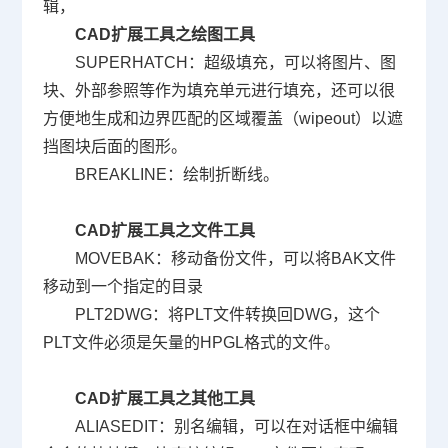
辑，
CAD
扩展工具之绘图工具
SUPERHATCH
：超级填充，可以将图片、图
块、外部参照等作为填充单元进行填充，还可以很
方便地生成和边界匹配的区域覆盖（
wipeout
）以遮
挡图块后面的图形。
BREAKLINE
：绘制折断线。
CAD
扩展工具之文件工具
MOVEBAK
：移动备份文件，可以将
BAK
文件
移动到一个指定的目录
PLT2
DWG
：将
PLT
文件转换回
DWG
，这个
PLT
文件必须是矢量的
HPGL
格式的文件。
CAD
扩展工具之其他工具
ALIASEDIT
：别名编辑，可以在对话框中编辑