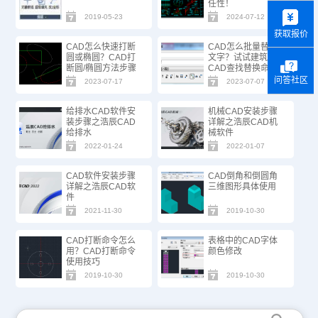
任性！
y
2019-05-23
2024-07-12
获取报价
CAD怎么快速打断
CAD怎么批量替换
圆或椭圆？CAD打
文字？试试建筑
断圆/椭圆方法步骤
CAD查找替换命
令！
问答社区
2023-07-17
2023-07-07
给排水CAD软件安
机械CAD安装步骤
装步骤之浩辰CAD
详解之浩辰CAD机
给排水
械软件
2022-01-24
2022-01-07
CAD软件安装步骤
CAD倒角和倒圆角
详解之浩辰CAD软
三维图形具体使用
件
2021-11-30
2019-10-30
CAD打断命令怎么
表格中的CAD字体
用？CAD打断命令
颜色修改
使用技巧
2019-10-30
2019-10-30