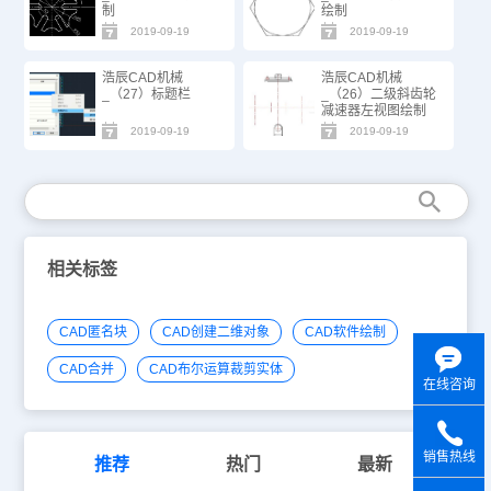
制
绘制
2019-09-19
2019-09-19
浩辰CAD机械
浩辰CAD机械
_（27）标题栏
_（26）二级斜齿轮
减速器左视图绘制
2019-09-19
2019-09-19
相关标签
CAD匿名块
CAD创建二维对象
CAD软件绘制
CAD合并
CAD布尔运算裁剪实体
在线咨询
销售热线
推荐
热门
最新
y