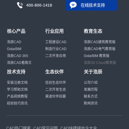
400-800-1418
在线技术支持
核心产品
行业应用
教育生态
浩辰CAD
工程建设CAD
浩辰CAD建筑教育版
GstarBIM
制造行业CAD
浩辰CAD电气教育版
浩辰CAD 365
二次开发应用
GstarBIM 教育版
浩辰CAD看图王
浩辰3D Cloud教育版
技术支持
生态伙伴
关于浩辰
安装注册文档
信创生态伙伴
公司介绍
学习帮助文档
二次开发生态
发展历程
产品视频教程
渠道伙伴招募
联系方式
经验技巧资讯
新闻资讯
CAD热门搜索
CAD常见问题
CAD快捷键命令大全