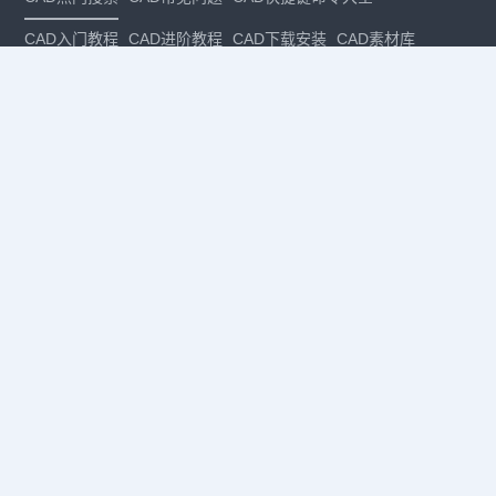
CAD入门教程
CAD进阶教程
CAD下载安装
CAD素材库
CAD制图
CAD软件下载
CAD正版
免费CAD
下载CAD
国产
CAD
建筑CAD
CAD设计
CAD教程
CAD安装
CAD是什么
CAD制图软件
CAD制图初学入门
CAD下载安装
CAD图纸下载
CAD注册
CAD官网
CAD绘图
dwg
dwg格式
关注我们
扫码关注公众号
每月领专属优惠
Copyright © 1992-
2026
苏州浩辰软件股份有限公司 版权所有
苏ICP备
12077906号-1
增值电信业务经营许可证：
苏B2-20210241
苏公网安备
32059002004222号
·
·
|
法律声明
隐私政策
数据安全与个人信息保护承诺
CAD
CAD软件