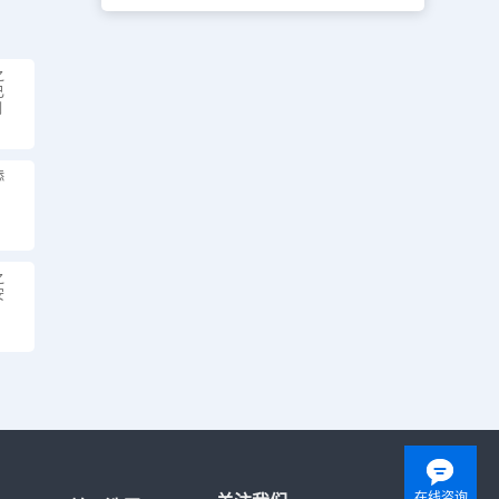
之
已
例
添
之
安
在线咨询