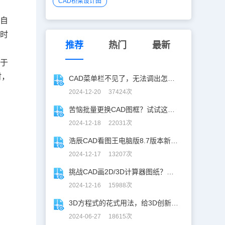
CAD桥梁设计图
拉
会自
辑时
推荐
热门
最新
决于
时，
CAD菜单栏不见了，无法调出怎么办？
2024-12-20 37424次
苦恼批量更换CAD图框？试试这招巨好用！
2024-12-18 22031次
浩辰CAD看图王电脑版8.7版本新增功能一览
2024-12-17 13207次
挑战CAD画2D/3D计算器图纸？你敢接招嘛！
2024-12-16 15988次
3D方程式的花式用法，给3D创新设计开挂！
2024-06-27 18615次