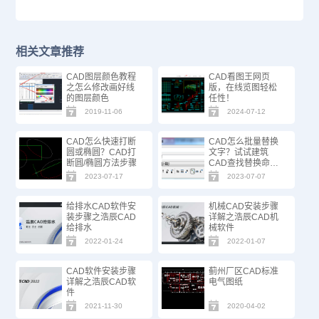
相关文章推荐
CAD图层颜色教程
CAD看图王网页
之怎么修改画好线
版，在线览图轻松
的图层颜色
任性！
2019-11-06
2024-07-12
CAD怎么快速打断
CAD怎么批量替换
圆或椭圆？CAD打
文字？试试建筑
断圆/椭圆方法步骤
CAD查找替换命
令！
2023-07-17
2023-07-07
给排水CAD软件安
机械CAD安装步骤
装步骤之浩辰CAD
详解之浩辰CAD机
给排水
械软件
2022-01-24
2022-01-07
CAD软件安装步骤
蓟州厂区CAD标准
详解之浩辰CAD软
电气图纸
件
2021-11-30
2020-04-02