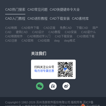
CAD热门搜索
CAD常见问题
CAD快捷键命令大全
CAD入门教程
CAD进阶教程
CAD下载安装
CAD素材库
CAD制图
CAD软件下载
CAD正版
免费CAD
下载CAD
国产
CAD
建筑CAD
CAD设计
CAD教程
CAD安装
CAD是什么
CAD制图软件
CAD制图初学入门
CAD下载安装
CAD图纸下载
CAD注册
CAD官网
CAD绘图
dwg
dwg格式
关注我们
扫码关注公众号
每月领专属优惠
Copyright © 1992-
2026
苏州浩辰软件股份有限公司 版权所有
苏ICP备