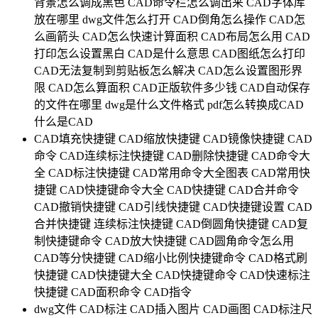
背景怎么调成黑色
CAD命令栏怎么调出来
CAD字体库
放在哪里
dwg文件怎么打开
CAD倒角怎么操作
CAD怎
么画箭头
CAD怎么快速计算面积
CAD布局怎么用
CAD
打印怎么设置黑白
CAD是什么意思
CAD图纸怎么打印
CAD无法复制到剪贴板怎么解决
CAD怎么设置图形界
限
CAD怎么算面积
CAD正版软件多少钱
CAD自动保存
的文件在哪里
dwg是什么文件格式
pdf怎么转换成CAD
什么是CAD
CAD填充快捷键
CAD缩放快捷键
CAD镜像快捷键
CAD
命令
CAD连续标注快捷键
CAD删除快捷键
CAD命令大
全
CAD标注快捷键
CAD常用命令大全图表
CAD常用快
捷键
CAD快捷键命令大全
CAD快捷键
CAD合并命令
CAD撤销快捷键
CAD引线快捷键
CAD快捷键设置
CAD
合并快捷键
连续标注快捷键
CAD倒圆角快捷键
CAD复
制快捷键命令
CAD放大快捷键
CAD圆角命令怎么用
CAD等分快捷键
CAD缩小比例快捷键命令
CAD格式刷
快捷键
CAD快捷键大全
CAD快捷键命令
CAD快速标注
快捷键
CAD面积命令
CAD指令
dwg文件
CAD标注
CAD插入图片
CAD画图
CAD标注尺