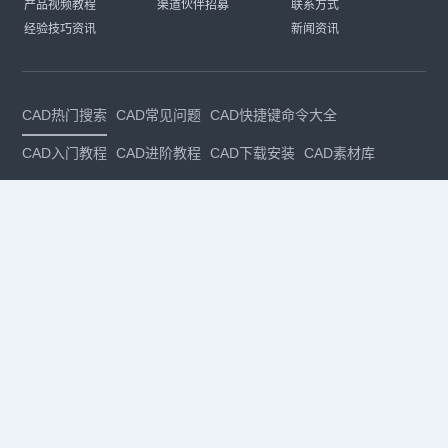
产品视频教程
渠道伙伴招募
联系方式
经验技巧资讯
新闻资讯
CAD热门搜索
CAD常见问题
CAD快捷键命令大全
CAD入门教程
CAD进阶教程
CAD下载安装
CAD素材库
CAD制图
CAD软件下载
CAD正版
免费CAD
下载CAD
国产
CAD
建筑CAD
CAD设计
CAD教程
CAD安装
CAD是什么
CAD制图软件
CAD制图初学入门
CAD下载安装
CAD图纸下载
CAD注册
CAD官网
CAD绘图
dwg
dwg格式
关注我们
扫码关注公众号
每月领专属优惠