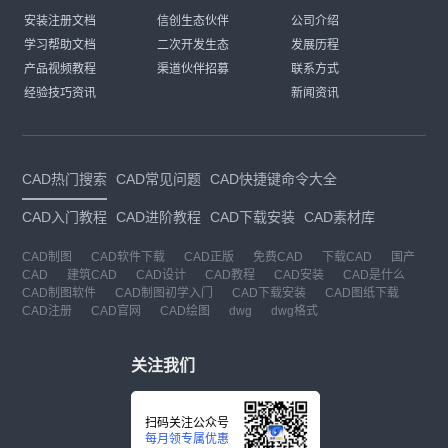
安装注册文档
信创生态伙伴
公司介绍
学习帮助文档
二次开发生态
发展历程
产品视频教程
渠道伙伴招募
联系方式
经验技巧资讯
新闻资讯
CAD热门搜索
CAD常见问题
CAD快捷键命令大全
CAD入门教程
CAD进阶教程
CAD下载安装
CAD素材库
CAD制图
CAD软件下载
CAD正版
免费CAD
下载CAD
国产
CAD
建筑CAD
CAD设计
CAD教程
CAD安装
CAD是什么
CAD制图软件
CAD制图初学入门
CAD下载安装
CAD图纸下载
CAD注册
CAD官网
CAD绘图
dwg
dwg格式
关注我们
扫码关注公众号
每月领专属优惠