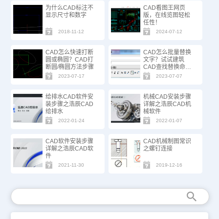
为什么CAD标注不
CAD看图王网页
显示尺寸和数字
版，在线览图轻松
任性！
2018-11-12
2024-07-12
CAD怎么快速打断
CAD怎么批量替换
圆或椭圆？CAD打
文字？试试建筑
断圆/椭圆方法步骤
CAD查找替换命
令！
2023-07-17
2023-07-07
给排水CAD软件安
机械CAD安装步骤
装步骤之浩辰CAD
详解之浩辰CAD机
给排水
械软件
2022-01-24
2022-01-07
CAD软件安装步骤
CAD机械制图常识
详解之浩辰CAD软
之螺钉连接
件
2021-11-30
2019-12-16