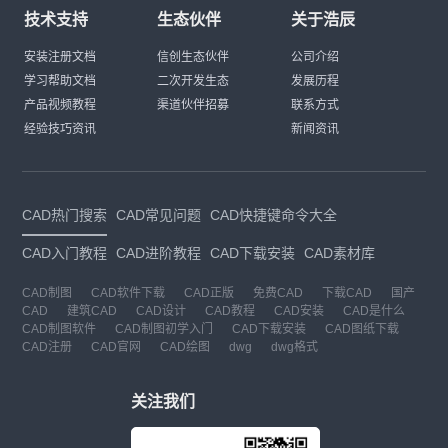
技术支持
生态伙伴
关于浩辰
安装注册文档
信创生态伙伴
公司介绍
学习帮助文档
二次开发生态
发展历程
产品视频教程
渠道伙伴招募
联系方式
经验技巧资讯
新闻资讯
CAD热门搜索
CAD常见问题
CAD快捷键命令大全
CAD入门教程
CAD进阶教程
CAD下载安装
CAD素材库
CAD制图
CAD软件下载
CAD正版
免费CAD
下载CAD
国产
CAD
建筑CAD
CAD设计
CAD教程
CAD安装
CAD是什么
CAD制图软件
CAD制图初学入门
CAD下载安装
CAD图纸下载
CAD注册
CAD官网
CAD绘图
dwg
dwg格式
关注我们