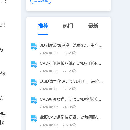
们今
CAD双线
入常
推荐
热门
最新
3D刻度旋钮建模 | 浩辰3D让生产力upup！
方
2024-06-13 18820次
CAD打印超长图纸？CAD打印还能这么玩！
2024-06-12 22029次
号输
从3D数字化设计到3D打印，进阶提升秘籍！
2024-06-06 17120次
方
CAD画机器猫，浩辰CAD整花活儿！
2024-06-05 24906次
特殊
掌握CAD镜像快捷键，对称图形轻松搞定！
找
2024-06-03 20202次