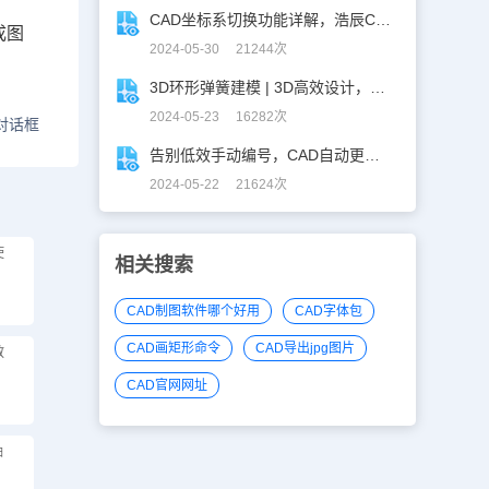
CAD坐标系切换功能详解，浩辰CAD看图王让设计更自由！
成图
2024-05-30 21244次
3D环形弹簧建模 | 3D高效设计，不再头疼！
2024-05-23 16282次
对话框
告别低效手动编号，CAD自动更新图名图号轻松搞定！
2024-05-22 21624次
使
相关搜索
CAD制图软件哪个好用
CAD字体包
CAD画矩形命令
CAD导出jpg图片
教
CAD官网网址
轴