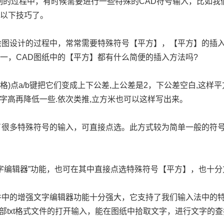
制的过程中，有时候需要进行一些特殊的
CAD
符号输入，比如我
握以下技巧了。
绘图设计的过程中，常常需要特殊符号【平方】，【平方】的插
之一，
CAD
图纸中的【平方】都有什么简便的插入方法吗
?
空格
)
点
a/b
键把它们变成上下公差
,
上公差是
2
，下公差空白
,
这样平
字高再降低一些
.
依次类推
,
立方米也可以这样写出来。
了很多特殊符号的输入，可直接点选。此方式较为简单一般的符
字编辑器”功能，也可在其中直接点选特殊符号【平方】，也十分
件中的增强文字编辑器功能十分强大，它支持了我们输入法中的
部
txt
格式文件的打开输入，能在图纸中拾取文字，进行文字的查