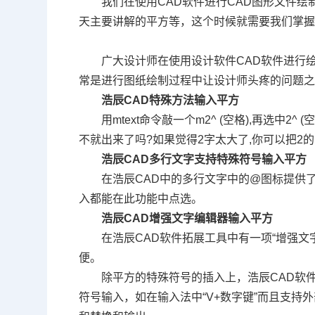
我们在使用
CAD
软件进行
CAD
图形文件绘
天主要讲解的平方等，这个时候就需要我们掌
广大设计师在使用设计软件
CAD
软件进行
常是进行图纸绘制过程中让设计师头疼的问题
浩辰
CAD
特殊方法输入平方
用
mtext
命令敲一个
m2^ (
空格
),
再选中
2^ (
不就出来了吗
?
如果觉得
2
字太大了
,
你可以把
2
的
浩辰
CAD
多行文字支持特殊符号输入平方
在浩辰
CAD
中的多行文字中的
@
图标提供
入都能在此功能中点选。
浩辰
CAD
增强文字编辑器输入平方
在浩辰
CAD
软件拓展工具中有一项“增强文
便。
除平方的特殊符号的插入上，浩辰
CAD
软
符号输入，如在输入法中“
V+
数字键”而且支持外