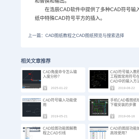
和替换和输出。
在浩辰
CAD软件
中提供了多种
CAD
符号输
纸中特殊
CAD
符号平方的插入。
上一篇：CAD图纸教程之CAD图纸预览与搜索选择
相关文章推荐
CAD角度命令怎么输
CAD符号输入教
入度分秒？
工程图常用符号
CAD中的输入方
2025-01-22
2019-08-22
CAD符号输入功能使
手机CAD看图纸
用
下载安装的步骤
2019-05-21
2019-06-16
CAD绘图功能图解教
CAD的图层功能
程之CAD引线
高效使用？