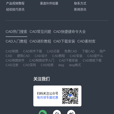
产品视频教程
渠道伙伴招募
联系方式
经验技巧资讯
新闻资讯
CAD热门搜索
CAD常见问题
CAD快捷键命令大全
CAD入门教程
CAD进阶教程
CAD下载安装
CAD素材库
CAD制图
CAD软件下载
CAD正版
免费CAD
下载CAD
国产
CAD
建筑CAD
CAD设计
CAD教程
CAD安装
CAD是什么
CAD制图软件
CAD制图初学入门
CAD下载安装
CAD图纸下载
CAD注册
CAD官网
CAD绘图
dwg
dwg格式
关注我们
扫码关注公众号
每月领专属优惠