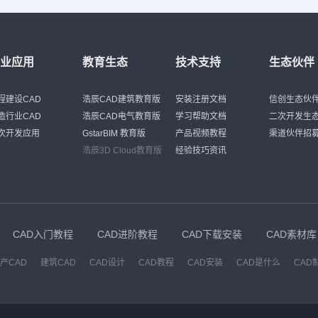
行业应用
教育生态
技术支持
生态伙伴
程建设CAD
浩辰CAD建筑教育版
安装注册文档
信创生态伙
造行业CAD
浩辰CAD电气教育版
学习帮助文档
二次开发生
次开发应用
GstarBIM 教育版
产品视频教程
渠道伙伴招
浩辰3D Cloud教育版
经验技巧资讯
CAD入门教程
CAD进阶教程
CAD下载安装
CAD素材库
产CAD
建筑CAD
CAD设计
CAD教程
CAD安装
CAD是什么
CAD