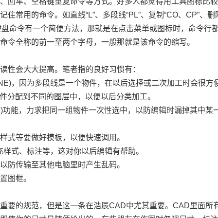
令、回车、空格键重复命令等方式。好多人都觉得用工具图标比
记住常用的命令。如直线“
L
”、多段线“
PL
”、复制“
CO
、
CP
”、删
键盘命令有一个简便方法，那就是在点击菜单或图标时，命令行
入命令全称的前一至两个字母，一般那就是该命令的缩写。
可读性会大大提高。笔者指的良好习惯有：
INE)
，因为多段线是一个物件，在以后选择或二次加工时会很方
件分配到不同的图层中，以便以后分类加工。
)
功能，力求把同一组物件一次性选中，以防编辑时漏掉其中某
字样式等要做好模板，以便快速调用。
充样式、标注等，这对你以后编辑有帮助。
，以防传输至其他电脑里时产生乱码。
放置图框。
个重要的规范，但是这一条在浩辰
CAD
中尤其重要。
CAD
里面所