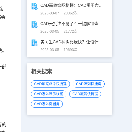
较
CAD高效绘图秘籍：CAD常用命令大全图表珍藏版
除
2025-03-07 23362次
都会
CAD云批注不见了？一键解锁查看秘籍！
2025-03-05 21772次
实习生CAD种树比我快？让设计长出新可能
便。
2025-03-05 19693次
一部
相关搜索
CAD填充命令快捷键
CAD阵列快捷键
CAD怎么显示线宽
CAD旋转快捷键
CAD怎么倒圆角
有的