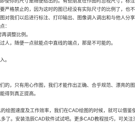
，即使你的尺寸是随便给出的。有些朋友在作图时忽视尺寸，标
是要严格禁止的，因为这时的图已经没有实际尺寸的比例了，也
作图对我们以后进行标注、打印输出、图像调入调出和与他人分
几点：
时再调整比例。
力过人，随便一点就能点中直线的端点，那是不可能的。
。
输入。
友们的，只有用心作图，我们才能作出正确、合乎规范、漂亮的
才能得到真正提高。
己的绘图速度及工作效率，我们在
CAD
绘图的时候，就可以借鉴
么多了。安装浩辰
CAD
软件试试吧。更多
CAD
教程技巧，可关注