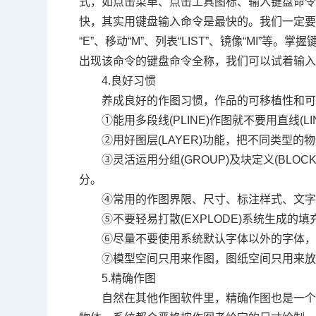
式，如点击菜单、点击工具图标、输入键盘命
快，其实用键盘输入命令是最快的。我们一定要
“
E
”、移动“
M
”、列表“
LIST
”、镜像“
MI
”等。掌握
出现该命令的键盘命令全称，我们可以试着输
4.
良好习惯
养成良好的作图习惯，作品的可移植性和
①能用多段线
(PLINE)
作图就不要用直线
(L
②用好图层
(LAYER)
功能，把不同类型的物
③灵活运用分组
(GROUP)
及块定义
(BLOCK
分。
④常用的作图界限、尺寸、标注样式、文
⑤不要轻易打散
(EXPLODE)
系统生成的填
⑥尽量不要使用系统默认字体以外的字体
⑦模型空间只用来作图，图纸空间只用来
5.
精确作图
自然在其他作图软件里，精确作图也是一