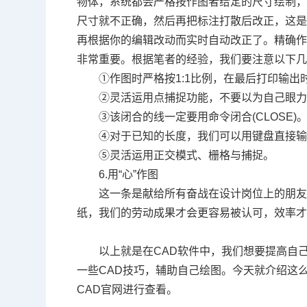
物体，系统都会严格按作图者给定的尺寸绘制
尺寸就不正确，然后再把标注打散后改正，这
再根据你的编辑改动而实时自动改正了。精确
非常重要。根据笔者的经验，我们要注意以下
①作图时严格按
1:1
比例，在最后打印输出
②灵活运用点捕捉功能，不要以为自己眼
③该闭合的线一定要用命令闭合
(CLOSE)
④对于已知的长度，我们可以用键盘直接
⑤灵活运用正交模式、栅格与捕捉。
6.
用“心”作图
这一条是献给所有奋战在设计岗位上的朋
纸，我们的劳动成果才会更容易被认可，效率
以上就是在
CAD
软件中，我们想要提高自
一些
CAD
技巧，辅助自己绘图。今天就介绍这
CAD
官网进行查看。