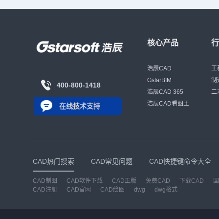
核心产品
浩辰CAD
工
GstarBIM
制
400-800-1418
浩辰CAD 365
二
浩辰CAD看图王
在线技术支持
CAD热门搜索
CAD常见问题
CAD快捷键命令大全
CAD制图
CAD软件下载
CAD正版
免费CAD
下载CAD
国
CAD注册
CAD官网
CAD绘图
dwg
dwg格式