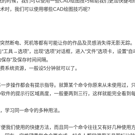
纸的时候，我们可以使用一些
CAD
绘图技巧帮助我们更加快捷地
技术时，我们可以使用哪些
CAD
绘图技巧呢？
，突然断电、死机等都有可能让你的作品及灵感消失得无影无踪
“工具→选项”，出现“选项”对话框，进入“文件”选项卡，设置“自
动保存”及保存时间间隔。
浪费系统资源，一般设
5
分钟就可以了。
每一步操作都会有提示指导。就算某个命令你原来从未使用过，
D
软件的提示行区域高度，一般要两到三行，这样就能完全看到
令，学习同一命令的多种用法。
方便我们使用的快捷方法，而且同一个命令往往又有好几种使用