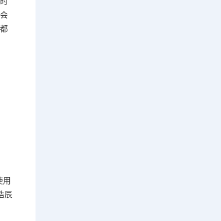
注时
不会
享都
图
使用
浩辰