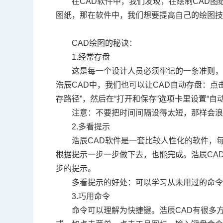
在
CAD
软件中，我们发现，在绘制
CAD
图
图纸，那在软件中，我们想要提高自己的绘图
CAD
绘图的秘诀：
1.
经常存盘
这是每一个设计人员必须牢记的一条准则
浩辰
CAD
中，我们也可以让
CAD
自动存盘：点击
存路径”，然后在“打开和保存”选项卡里设置“自
注意：不要把时间间隔设得太短，那样会
2.
多看提示
浩辰
CAD
软件是一套比较人性化的软件，
根据提示一步一步做下去，也能完成。浩辰
CA
步的提示。
多看提示的好处：可以学习从未用过的命
3.
巧用命令
命令可以理解为快捷键。浩辰
CAD
有很多