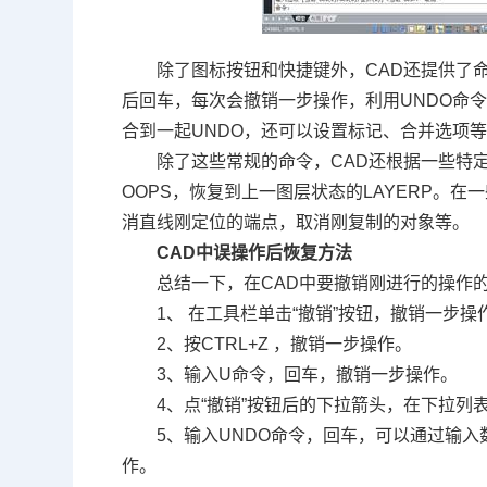
除了图标按钮和快捷键外，
CAD
还提供了
后回车，每次会撤销一步操作，利用
UNDO
命
合到一起
UNDO
，还可以设置标记、合并选项
除了这些常规的命令，
CAD
还根据一些特
OOPS
，恢复到上一图层状态的
LAYERP
。在一
消直线刚定位的端点，取消刚复制的对象等。
CAD
中误操作后恢复方法
总结一下，在
CAD
中要撤销刚进行的操作
1
、
在工具栏单击
“
撤销
”
按钮，撤销一步操
2
、按
CTRL+Z
，撤销一步操作。
3
、输入
U
命令，回车，撤销一步操作。
4
、点
“
撤销
”
按钮后的下拉箭头，在下拉列
5
、输入
UNDO
命令，回车，可以通过输入
作。