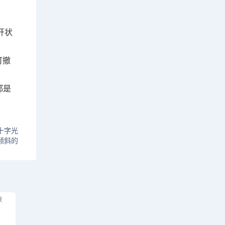
开状
可撤
都是
十字光
倾斜的
保