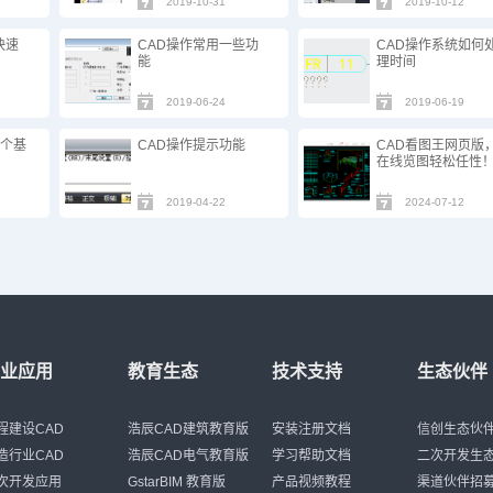
2019-10-31
2019-10-12
快速
CAD操作常用一些功
CAD操作系统如何
能
理时间
2019-06-24
2019-06-19
5个基
CAD操作提示功能
CAD看图王网页版
在线览图轻松任性
2019-04-22
2024-07-12
行业应用
教育生态
技术支持
生态伙伴
程建设CAD
浩辰CAD建筑教育版
安装注册文档
信创生态伙
造行业CAD
浩辰CAD电气教育版
学习帮助文档
二次开发生
次开发应用
GstarBIM 教育版
产品视频教程
渠道伙伴招