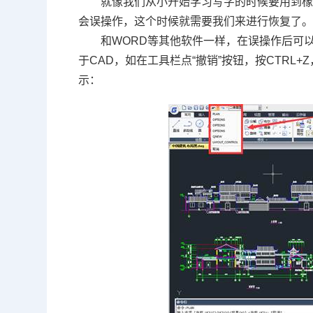
就像我们从小开始学习写字的时候要用到
会误操作，这个时候就需要我们来进行恢复了
和
WORD
等其他软件一样，在误操作后可
于
CAD
，如在工具栏点
“
撤销
”
按钮，按
CTRL+Z
示：