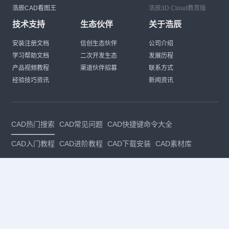
浩辰CAD看图王
浩辰3D Cloud教育版
技术支持
生态伙伴
关于浩辰
安装注册文档
信创生态伙伴
公司介绍
学习帮助文档
二次开发生态
发展历程
产品视频教程
渠道伙伴招募
联系方式
经验技巧资讯
新闻资讯
CAD热门搜索
CAD常见问题
CAD快捷键命令大全
CAD入门教程
CAD进阶教程
CAD下载安装
CAD素材库
CAD制图
CAD软件下载
CAD正版
免费CAD
下载CAD
国产
CAD
建筑CAD
CAD设计
CAD教程
CAD安装
CAD是什么
CAD制图软件
CAD制图初学入门
CAD下载安装
CAD图纸下载
CAD注册
CAD官网
CAD绘图
dwg
dwg格式
关注我们