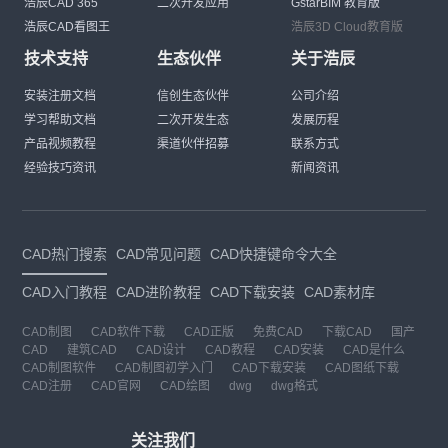
浩辰CAD 365
二次开发应用
GstarBIM 教育版
浩辰CAD看图王
浩辰3D Cloud教育版
技术支持
生态伙伴
关于浩辰
安装注册文档
信创生态伙伴
公司介绍
学习帮助文档
二次开发生态
发展历程
产品视频教程
渠道伙伴招募
联系方式
经验技巧资讯
新闻资讯
CAD热门搜索
CAD常见问题
CAD快捷键命令大全
CAD入门教程
CAD进阶教程
CAD下载安装
CAD素材库
CAD制图
CAD软件下载
CAD正版
免费CAD
下载CAD
国产
CAD
建筑CAD
CAD设计
CAD教程
CAD安装
CAD是什么
CAD制图软件
CAD制图初学入门
CAD下载安装
CAD图纸下载
CAD注册
CAD官网
CAD绘图
dwg
dwg格式
关注我们