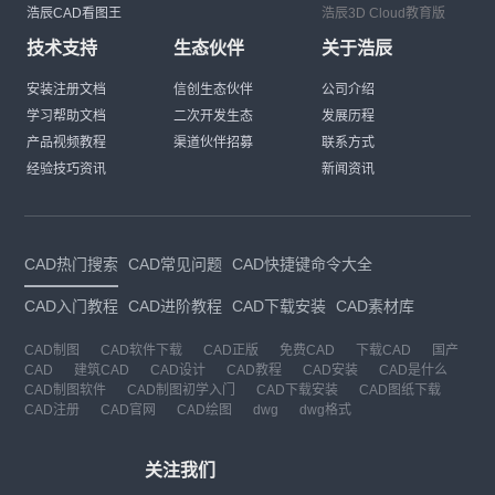
浩辰CAD看图王
浩辰3D Cloud教育版
技术支持
生态伙伴
关于浩辰
安装注册文档
信创生态伙伴
公司介绍
学习帮助文档
二次开发生态
发展历程
产品视频教程
渠道伙伴招募
联系方式
经验技巧资讯
新闻资讯
CAD热门搜索
CAD常见问题
CAD快捷键命令大全
CAD入门教程
CAD进阶教程
CAD下载安装
CAD素材库
CAD制图
CAD软件下载
CAD正版
免费CAD
下载CAD
国产
CAD
建筑CAD
CAD设计
CAD教程
CAD安装
CAD是什么
CAD制图软件
CAD制图初学入门
CAD下载安装
CAD图纸下载
CAD注册
CAD官网
CAD绘图
dwg
dwg格式
关注我们