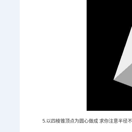
5.
以四棱锥顶点为圆心做成 求你注意半径