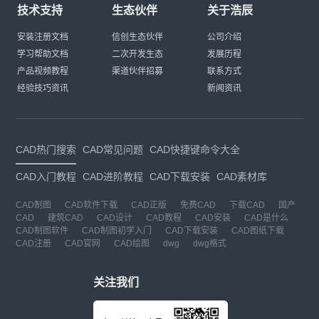
技术支持
生态伙伴
关于浩辰
安装注册文档
信创生态伙伴
公司介绍
学习帮助文档
二次开发生态
发展历程
产品视频教程
渠道伙伴招募
联系方式
经验技巧资讯
新闻资讯
CAD热门搜索
CAD常见问题
CAD快捷键命令大全
CAD入门教程
CAD进阶教程
CAD下载安装
CAD素材库
CAD制图
CAD软件下载
CAD正版
免费CAD
下载CAD
国产
CAD
建筑CAD
CAD设计
CAD教程
CAD安装
CAD是什么
CAD制图软件
CAD制图初学入门
CAD下载安装
CAD图纸下载
CAD注册
CAD官网
CAD绘图
dwg
dwg格式
关注我们