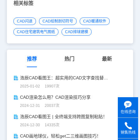
相关标签
CAD闪退
CAD绘制剖切符号
CAD暖通软件
CAD住宅建筑电气图纸
CAD排球建模
推荐
热门
最新
浩辰CAD看图王：超实用的CAD文字查找替换技巧分享！
2025-01-02 19907次
CAD渲染怎么用？CAD渲染技巧分享
2024-12-31 20037次
在线咨询
浩辰CAD看图王 | 全终端支持跨图复制粘贴！
2024-12-30 14335次
销售热线
CAD画地球仪，轻松get二三维画图技巧！