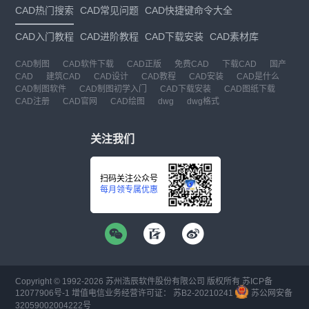
CAD热门搜索
CAD常见问题
CAD快捷键命令大全
CAD入门教程
CAD进阶教程
CAD下载安装
CAD素材库
CAD制图
CAD软件下载
CAD正版
免费CAD
下载CAD
国产
CAD
建筑CAD
CAD设计
CAD教程
CAD安装
CAD是什么
CAD制图软件
CAD制图初学入门
CAD下载安装
CAD图纸下载
CAD注册
CAD官网
CAD绘图
dwg
dwg格式
关注我们
扫码关注公众号
每月领专属优惠
Copyright © 1992-
2026
苏州浩辰软件股份有限公司 版权所有
苏ICP备
12077906号-1
增值电信业务经营许可证：
苏B2-20210241
苏公网安备
32059002004222号