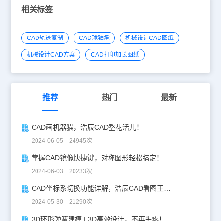
所在的图层，锁定后图面看不出变化，只是该图层的对象不能编辑
相关标签
了。 操作步骤：点取菜单命令后，命令行提示： 选择对象 <退出
>: 点取打算锁定的图层(可以锁定多个图层)所属的对象；......选
择对象 <退出>: 回车结束，图面没有任何变化。 CAD绘图技
CAD轨迹复制
CAD球轴承
机械设计CAD图纸
巧：锁定其他 菜单位置：[通用工具]à [图层工具]à [锁定其它] 功能说
明：通过选取要保留图层所在的几个对象，锁定除了这些对象所在的
机械设计CAD方案
CAD打印加长图纸
图层外的其他图层，与【关闭其他】命令基本相同。 操作步骤：点
取菜单命令后，命令行提示： 选择对象 <退出>: 点取保留的图层
(可以保留多个图层)所属的对象；......选择对象 <退出>: 回车结
束，除了保留的图层外，其余图层被锁定(不能操作)。 以上是浩辰建
筑CAD软件中锁定图层功能的使用教程，更多相关CAD教程，请访
推荐
热门
最新
问 : http://www.gstarcad.com。
CAD画机器猫，浩辰CAD整花活儿！
2024-06-05 24945次
掌握CAD镜像快捷键，对称图形轻松搞定！
2024-06-03 20233次
CAD坐标系切换功能详解，浩辰CAD看图王让设计更自由！
2024-05-30 21290次
3D环形弹簧建模 | 3D高效设计，不再头疼！