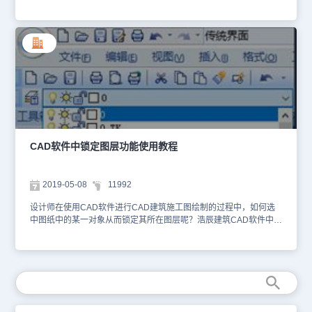
重要了，今天小编就给大家讲讲怎么将墙体全部填充颜色。 1、 用
CAD打开需要填充颜色墙体所在的图纸，依次按下H和空格键，在弹
出的对话框图案点击以浏览更多图案，如图 2、 接着在填充图案选
项板中选择所要填充的图案，并点击确定 3、 接着在图案填充和渐
变色对话框中的图案填充中的样例点击下拉按钮，选择“选择颜色”
4、在弹出的选择颜色面板选择所要填充的颜色，确定即可 5、接着
点击“添加拾取点”，在填充对象内部随意点击后按下空格键，最后点
击“确定”即可实现墙体颜色的填充。 以上教程就是CAD图案填充的操
作实例介绍，全流程的使用了图案填充功能，希望大家能够掌握。
CAD软件中锁定图层功能使用教程
2019-05-08
11992
设计师在使用CAD软件进行CAD建筑施工图绘制的过程中，如何选
中图纸中的某一对象从而锁定其所在图层呢？浩辰建筑CAD软件中锁
定图层功能可以实现以上操作，下面和小编一起来看看吧！ 由于设
计师对于图层的管理和设置是具有一定规律和组织安排，但是图层的
数量会急剧的增多，操作和管理起来，会变的比较麻烦。如下图所
示： 所以才去所见即操作的方式，选定一个对象的图层，并自动锁
定，是非常有效且直观的做法。下面将介绍两种非常实用的方法：
CAD绘图技巧：锁定图层 菜单位置：[通用工具]à [图层工具]à [锁定
图层] 功能说明：通过选取要锁定图层所在的一个对象，锁定该对象