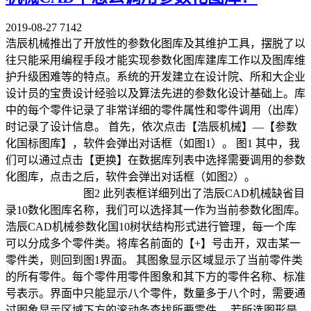
2019-08-27
7142
浩辰机械推出了开放性的参数化图库及其维护工具，摆脱了以
往只能采用编程手段才能实现参数化图库建库工作以及图库维
护升级困难等的特点。系统的开发建立在设计院、所和大企业
设计员的宝贵设计经验以及算法先进的参数化设计基础上。库
中的每个零件记录了非常详细的零件属性和零件调用（出库）
时记录了设计信息。 首先，依次点击【浩辰机械】—【参数
化国标图库】，软件会弹出对话框（如图1）。 图1 其中，我
们可以通过点击【更换】在数据库列表中选择需要调用的参数
化图库，点击之后，软件会弹出对话框（如图2）。
图2 此列表框详细列出了浩辰CAD机械缺省目
录10数化图库名称，我们可以选择其一作为当前参数化图库。
浩辰CAD机械参数化国10树状结构形式进行管理，每一个库
可以分成多个零件类。将库名前面的【+】号击开，双击某一
零件类，则回到图1界面。 其图象显示区域显示了当前零件类
的所有零件。每个零件用零件图象和其下方的零件名称、标准
号表示。界面中只能显示八个零件，数量多于八个时，需要通
过图象显示区域下方的滚动条查找所要零件。 若所选图形是