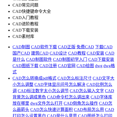
CAD常见问题
CAD快捷键命令大全
CAD入门教程
CAD进阶教程
CAD下载安装
CAD素材库
CAD制图
CAD软件下载
CAD正版
免费CAD
下载CAD
国产CAD
建筑CAD
CAD设计
CAD教程
CAD安装
CAD
是什么
CAD制图软件
CAD制图初学入门
CAD下载安装
CAD图纸下载
CAD注册
CAD官网
CAD绘图
dwg
dwg格
式
CAD怎么转换成pdf格式
CAD怎么标注尺寸
CAD文字大
小怎么调整
CAD字体显示问号怎么解决
CAD比例怎么
调
CAD标注数字太小怎么调节
CAD怎么输入文字
CAD
背景怎么调成黑色
CAD命令栏怎么调出来
CAD字体库
放在哪里
dwg文件怎么打开
CAD倒角怎么操作
CAD怎
么画箭头
CAD怎么快速计算面积
CAD布局怎么用
CAD
打印怎么设置黑白
CAD是什么意思
CAD图纸怎么打印