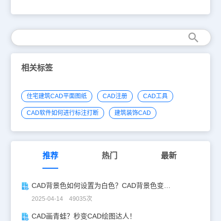
注符号大全中的索引符号，其实，索引符号命令为图中另有详图的某
一部分标注索引号，指出表示这些部分的详图在哪张图上，分为“指
向索引”和“剖切索引”两类，索引符号的对象编辑提供了增加索引号与
改变剖切长度的功能。CAD标注符号大全中索引符号操作步骤：首先
打开浩辰给排水CAD软件，菜单位置：[建筑设计]→ [符号标注] → [索
引符号]单击菜单命令后，显示对话框：其中控件功能与【引出标
注】命令类似， 区别在索引符号命令分为“指向索引”和“剖切索引”两
类，标注时按要求选择标注。1. 指向索引在对话框中编辑好标注内容
相关标签
及其形式后，按命令行提示取点标注：请给出索引节点的位置<退出
>: 点取需索引的部分如果勾选“添加索引范围”复选框，会显示下一行
提示：请给出索引节点的范围<0.0>: 拖动圆上一点，单击定义范围或
住宅建筑CAD平面图纸
CAD注册
CAD工具
回车不画出范围请给出转折点位置<退出>: 拖动点取索引引出线的转
折点请给出文字索引号位置<退出>:点取插入索引号圆圈的圆心，退
CAD软件如何进行标注打断
建筑装饰CAD
出。2. 剖切索引在对话框中编辑好标注内容及其形式后，按命令行提
示取点标注：请给出索引节点的位置<退出>: 点取需索引的部分请给
出转折点位置<退出>:拖动点取索引引出线的转折点请给出文字索引
号位置<退出>: 点取插入索引号圆圈的圆心，退出。请给出剖视方向
<当前>: 拖动给点定义剖视方向双击索引标注对象可进入对象编辑对
推荐
热门
最新
话框，双击索引标注文字部分，进入文字在位编辑。以上就是小编给
大家介绍的国产CAD软件——浩辰CAD给排水软件中关于CAD标注
符号大全中索引符号的相关内容，对此感兴趣的小伙伴可以访问浩辰
CAD背景色如何设置为白色？CAD背景色变白实操指南
CAD软件官网CAD下载中心免费下载安装正版国产CAD制图软件，
更多CAD标注符号大全相关内容请持续关注浩辰CAD软件官网教程
2025-04-14 49035次
专区。
CAD画青蛙？秒变CAD绘图达人！