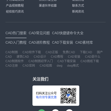
产品视频教程
渠道伙伴招募
联系方式
经验技巧资讯
新闻资讯
CAD热门搜索
CAD常见问题
CAD快捷键命令大全
CAD入门教程
CAD进阶教程
CAD下载安装
CAD素材库
CAD制图
CAD软件下载
CAD正版
免费CAD
下载CAD
国产
CAD
建筑CAD
CAD设计
CAD教程
CAD安装
CAD是什么
CAD制图软件
CAD制图初学入门
CAD下载安装
CAD图纸下载
CAD注册
CAD官网
CAD绘图
dwg
dwg格式
关注我们
扫码关注公众号
每月领专属优惠