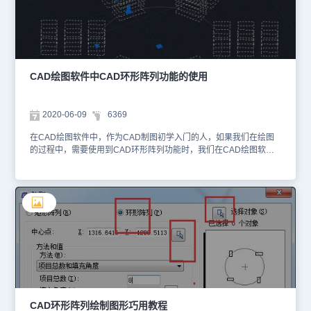
此时可以根据命令行提示选择夹点以编辑阵列或 [关联(AS)/基点(B)/
项目(I)/项目间角度(A)/填充角度(F)/行(ROW)/层(L)/旋转项目(ROT)/退
出(X)]，如需设置层数，输入：L，点击回车键，根据提示输入层数，
指定层之间的距离，即可生成三维阵列，切换三维视图即可显示出效
果图。如下图所示： 点击即可调出【阵列】编辑器，可以在其中设
置阵列的数量、行数、层级以及其他特性等参数。如下图所示： 本
CAD绘图软件中CAD环形阵列功能的使用
文小编给大家分享了浩辰CAD软件中通过调用CAD阵列命令来创建
环形阵列的详细操作步骤，你学会了吗？浩辰CAD更多的高阶操作功
能和详细应用操作，小编会在后续的课程中逐一讲解。感兴趣的小伙
2020-06-09
6369
伴们可以持续关注浩辰CAD软件官网，轻松获取干货教程和安装包。
在CAD绘图软件中，作为CAD制图初学入门的人，如果我们在绘图
的过程中，需要使用到CAD环形阵列功能时，我们在CAD绘图软件
中，该如何操作呢？具体的CAD环形阵列功能的操作过程，我们来了
解下。在浩辰CAD绘图软件中，CAD环形阵列功能的操作过程：1、
在旧版CAD绘图软件中，CAD环形阵列功能，只可以简单的设置，
如下所示： 2、新版环形阵列不仅可以设置圆周方向的数量、夹角，
还可以设置行数和层数，生成三维的阵列。 在浩辰CAD绘图软件
中，当使用CAD环形阵列功能的时候，作为CAD制图初学入门者，
我们可以根据使用的需要，选择适合的方法来操作。
CAD环形阵列绘制图形巧用教程