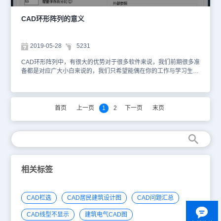
CAD环形阵列的意义
2019-05-28
5231
CAD环形阵列中，有很大的优势对于很多软件来说，我们前期很多准
备都是对应广大小白来说的，我们只希望能偶在你的工作与学习生活
中对你有所帮助。 1、打开CAD，进入其工作界面， 2、在视图区先
绘制一个复制的对象， 3、在上面的菜单区找到修改里面的阵列菜
单， 4、点击阵列后面的三角，在下拉菜单里找到环形阵列选项，
5、点击环形阵列选项后，在视图选择复制的图形， 6、选择复制的
首页
上一页
1
2
下一页
末页
对象后，按下键盘的空格键，在视图里用鼠标左键，选择一个基点，
上面的菜单出现阵列创建修改界面，同时视图区出现了复制出来的图
形， 7、在上面的创建去修改项目数为12，视图区里就复制出来了12
个图形，该图形是围绕鼠标点击的基点为圆心复制的， 8、按下键盘
上的空格键，环形阵列复制就操作完成了，以上就是我给你们讲的
CAD环形阵列方法，希望大家仔细的学习，早日能熟练掌握CAD。
相关标签
CAD栏选
CAD居民建筑设计图
CAD问题汇总
CAD线型不显示
建筑电气CAD图