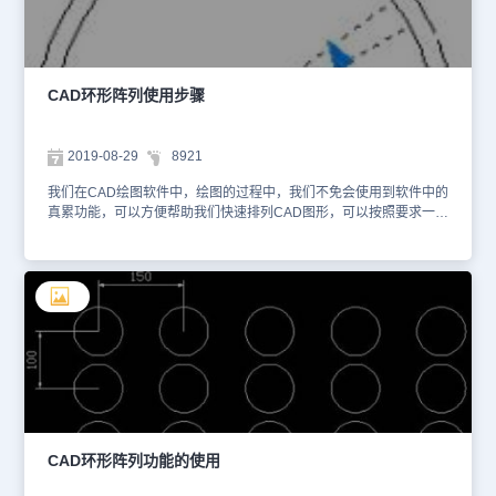
使用CAD环形阵列的时候，在软件中调出CAD环形阵列的具体操作
过程。今天就介绍这么多了。安装浩辰CAD软件试试吧。更多CAD
教程技巧，可关注浩辰CAD官网进行查看。
CAD环形阵列使用步骤
2019-08-29
8921
我们在CAD绘图软件中，绘图的过程中，我们不免会使用到软件中的
真累功能，可以方便帮助我们快速排列CAD图形，可以按照要求一次
排列，其中也可以使用CAD环形阵列功能，将图形按照环形来排列。
CAD环形阵列使用步骤： 创建环形阵列 依次单击“常用”选项
卡 ， “修改”面板 ， “环形阵列”。 选择要排列的对象。 指定中心
点。 将显示预览阵列。 输入 i（项目），然后输入要排列的对象
的数量。 输入 a（角度），并输入要填充的角度。 还可以拖动
箭头夹点来调整填充角度。 在环形阵列上切换对象旋转 如果环形
阵列是关联的并且显示功能区，则使用此方法。此操作步骤控制对象
是围绕中心点旋转还是保持其原始对齐。 选择阵列。 依次单击
“阵列”上下文功能区 ， “特性”面板 ， “旋转项目”。 修改环形阵列中
项目之间的角度 选择阵列。 单击“夹点间的角度”。 在环形阵
列第一行的第二个项目上显示夹点间的角度。仅当阵列中有三个或更
多项目时才显示此夹点。 移动光标以增加或减少项目间的角度，
CAD环形阵列功能的使用
然后单击。 以上就是在CAD绘图软件中，在绘图时可以使用CAD环
形阵列的功能，将图形按照环形的方式进行排列，很方便我们操作。