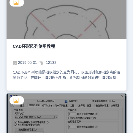
示： 2.在视图区先绘制一个复制的对象，如图所示： 3.在上面的菜单
区找到修改里面的阵列菜单，如图所示： 4.点击阵列后面的三角，在
下拉菜单里找到环形阵列选项，如图所示： 5.点击环形阵列选项后，
在视图选择复制的图形，如图所示： 6.选择复制的对象后，按下键盘
的空格键，在视图里用鼠标左键，选择一个基点，上面的菜单出现阵
列创建修改界面，同时视图区出现了复制出来的图形，如图所示： 7.
在上面的创建去修改项目数为6，视图区里就复制出来了6个图形，该
图形是围绕鼠标点击的基点为圆心复制的，如图所示： 8.按下键盘上
的空格键，环形阵列复制就操作完成了，最后的图形如图所示： 以
CAD环形阵列使用教程
上就是小编为您带来的cad环形阵列的操作步骤，希望对你有所帮
助。
2019-05-31
12132
CAD环形阵列功能是指以指定的点为圆心，以图形对象到指定点的距
离为半径，在圆环上阵列图形对象，即指对图形对象进行阵列复制
后，图形呈环形分布。的功能操作，类似于按一定的规则进行复制的
操作，大大节省绘图时间。【实战】环形阵列对象1.打开任意一副
图 2.命令行输入ARRAYCLASSIC 命令，按【Enter】键确认，弹出
“阵列”对话框，选中“环形阵列”单选按钮。 3.单击“选择对象”按钮，在
绘图区选择合适的图形对象 4.按【Enter】键确认,返回“阵列”对话
框，单击“拾取中心点”按钮，移动鼠标至圆心处，就会出现以下效果
图啦掌握了环形阵列的操作技巧，就很容易的进行绘制了，今天就介
绍到这里。