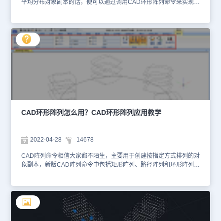
平均分布对象副本的话，便可以通过调用CAD环形阵列命令来实现。
那么，CAD环形阵列怎么操作？本节CAD教程就和小编一起来了解
一下浩辰CAD软件中创建环形阵列的方法技巧吧1CAD环形阵列创建
步骤：1、启动浩辰CAD软件，新建/打开图形文件，调用CAD环形阵
列命令，调用方式如下;（1）在菜单栏中点击【修改】—【阵列】—
【环形阵列】；（2）在功能区中点击切换至【常用】选型卡后，在
【修改】组中点击【阵列】—【环形阵列】；（3）直接在命令行输
入CAD环形阵列命令：ARRAYPOLAR，点击回车键确认即可。2、
执行命令后，根据命令提示在图纸中选择需要环形分布的图形对象，
点击回车键确认；然后根据提示指定阵列的中心点。3、最后根据实
际需求调整阵列的基点、填充角度、行等参数后，点击回车键即可完
成CAD环形阵列的创建。新版环形阵列不仅可以设置圆周方向的数
量、夹角，还可以设置行数和层数，生成三维阵列。如下图所示：以
CAD环形阵列怎么用？CAD环形阵列应用教学
上就是浩辰CAD软件中创建CAD环形阵列的详细操作步骤了，希望
对大家有所帮助，对此感兴趣的设计师小伙伴们一定要关注浩辰CAD
官网教程专区，小编会在后续的CAD教程文章中给大家分享更多精彩
2022-04-28
14678
内容哦！
CAD阵列命令相信大家都不陌生，主要用于创建按指定方式排列的对
象副本，新版CAD阵列命令中包括矩形阵列、路径阵列和环形阵列三
个子功能。那么，你知道CAD环形阵列怎么用吗？本文就和小编一起
来了解一下浩辰CAD软件中创建环形阵列的具体操作步骤吧！CAD
环形阵列应用教学： 启动浩辰CAD软件，输入CAD阵列命令快捷
键：AR，点击回车键，根据提示在图纸中选择需要复制的对象，点
击回车键，根据提示选择阵列类型，输入：PO，点击回车键。如下
图所示： 指定环形阵列的中心便可显示出环形阵列。如下图所示：