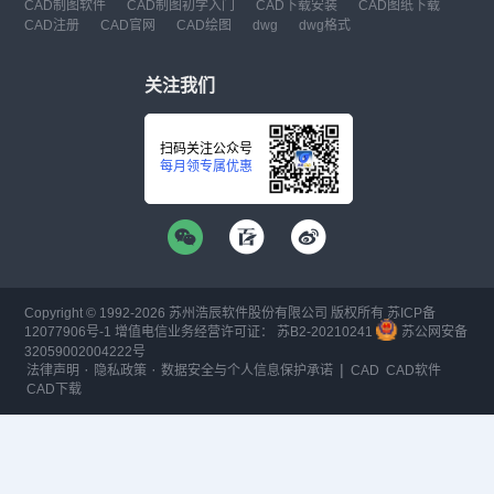
CAD制图软件
CAD制图初学入门
CAD下载安装
CAD图纸下载
CAD注册
CAD官网
CAD绘图
dwg
dwg格式
关注我们
扫码关注公众号
每月领专属优惠
Copyright © 1992-
2026
苏州浩辰软件股份有限公司 版权所有
苏ICP备
12077906号-1
增值电信业务经营许可证：
苏B2-20210241
苏公网安备
32059002004222号
·
·
|
法律声明
隐私政策
数据安全与个人信息保护承诺
CAD
CAD软件
CAD下载