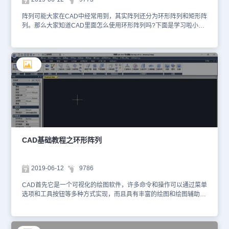
10．单击“确定”创建阵列。以上就是cad环形阵列功能，非常容易操
作和掌握。感兴趣的朋友也可以前往浩辰cad官网去查看更多精彩
阵列可能大家在CAD中经常用到，其实阵列还分为环形阵列和矩形阵
cad教程案例。
列。那么大家知道CAD里面怎么使用环形阵列吗?下面是学习啦小编
整理的CAD里面怎么使用环形阵列的方法，希望能给大家解答。环形
列阵的使用最典型的就是钟表刻度的绘制了，也就是我们下面需要讲
解的东西了，这里我们还是按AR进入列阵设置。然后我们在列阵的
选择框的上面选择我们的环形列阵。 然后我们选择好我们的环形列
阵的中心点和选择对象，这里我们中心点也就是我们对象的环绕点，
这里我们就是选择我们的圆心就可以了，选择对象也就是我们的第一
个时钟刻度。然后我们输入项目总数，也就是我们刻度个数，这里我
们输入12个，因为时钟的刻度为12个，如果我们需要设置分针的刻
度就输入60就可以了。这里我们也是可以选择方法的，这里可以选择
方法。这里可以选择的有项目总数和填充角度，项目总数和项目间的
角度，填充角度和项目间的角度选择。这里根据自己的需要选择就可
以了。然后就是下面的复制时旋转是一定要选择的，如果我们不勾选
CAD基础教程之环形阵列
的话会出现下列的情况哟。这里根据大家的需要选择就是了。
2019-06-12
9786
CAD首先它是一个可视化的绘图软件，许多命令和操作可以通过菜单
选项和工具按钮等多种方式实现，而且具有丰富的绘图和绘图辅助功
能，如果能够熟练应用，将会提高我们的工作效率，节省时间，起到
事半功倍的效果，下面是小编带来的CAD进行环形阵列复制的方法，
欢迎大家学习参考!打开浩辰CAD2019，进入其工作界面，如图所