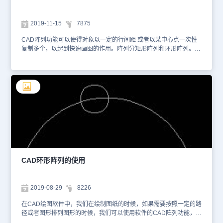
2019-11-15
7875
CAD阵列功能可以使得对象以一定的行间距 或者以某中心点一次性
复制多个，以起到快速画图的作用。阵列分矩形阵列和环形阵列。今
天我们一起学习下CAD环形阵列绘制图形巧用教程 1、 首先，大家
打开CAD软件 2、 点击【绘图】-【圆】按钮，启动圆命令，在绘图
区域任一点确定为圆心，绘制一个直径为35的圆 3、 选取圆为对
象，点击【修改】-【复制】按钮，利用对象捕捉功能捕捉圆的下端
点为基点，复制一个圆到圆的中心 4、 在命令栏输入
ARRAYCLASSIC命令，系统弹出如图所示的“阵列”对话框 5、 点击
【选择对象】按钮，此时对话框暂时关闭，在绘图区域选取复制的圆
为对象 6、 此时回到对话框，点击中心点按钮，选取圆心为中心点
7、 选取项目总数为8个，点击确定按钮，即可得到如下图形 8、 然
后使用分解命令（X）将图形打散，然后点击【修改】-【修剪】命
令，去掉多余的线段，即可在CAD中绘制得到下图 CAD环形阵列绘
制图形巧用教程就介绍到这里，如果大家已经习惯于老版本的阵列界
CAD环形阵列的使用
面，在浩辰新版本软件里命令是ARRAYCLASSIC，而不是以前的
ARRAY。 大家要注意下。感谢你阅读本文
2019-08-29
8226
在CAD绘图软件中，我们在绘制图纸的时候，如果需要按照一定的路
径或者图形排列图形的时候，我们可以使用软件的CAD阵列功能，但
我们要以环形排列对象的时候，我们就可以使用软件中的CAD环形阵