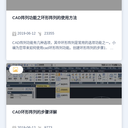
份。 在阵列对话框中，当选择环形阵列单选按钮后，包括如下的选
项：【方法】：在其中单击下拉按钮，可展开如图所示的下拉列表，
在其中包括项目总数和填充角度、项目总数和项目间的角度、填充角
度和项目间的角度三种阵列模式，大家可以根据现有条件进行取
CAD阵列功能之环形阵列的使用方法
舍。 【项目总数】：输入环形阵列的数量。【填充角度】：输入环
形阵列的角度，正值为逆时针阵列，负值为顺时针阵列。【项目间角
度】：用于设置阵列对象间的角度。【复制时旋转项目】：用于设置
2019-06-12
23355
环形阵列对象时，对象本身是否绕其基点旋转。【详细】：单击该按
钮即可展开对象基点选项组，用户可以直接输入基点坐标，来确定对
CAD阵列功能有几种选项，其中环形阵列是常用的选项功能之一。小
象本身的旋转基点。以上就是环形阵列功能的应用实例以及功能延
编为您带来如何使用cad环形阵列功能。创建环形阵列的步骤1． 依
伸，希望大家可以在机械制图或者建筑设计等制图的过程中熟练使用
次单击“修改”菜单 “阵列”。2． 在“阵列”对话框中选择“环形阵列”。
多种方法来快速绘图。
3． 指定中点后，执行以下操作之一：输入环形阵列中点的 X 坐标值
和 Y 坐标值。单击“拾取中心点”按钮。“阵列”对话框将关闭，程序将
提示选择对象。 使用定点设备指定环形阵列的圆心。 4．单击“选择
对象”。“阵列”对话框将关闭，程序将提示选择对象。5．选择要创建
阵列的对象。6．在“方法”框中，选择以下方法之一：项目总数和填
充角度项目总数和项目间的角度填充角度和项目间的角度7．输入项
目数目（包括原对象），如果可用。8．使用以下方法之一：输入填
充角度和项目间角度，如果可用。 “填充角度”指定围绕阵列圆周要填
充的距离。 “项目间角度”指定每个项目之间的距离。单击“拾取要填
充的角度”按钮和“拾取项目间角度”按钮，然后使用定点设备指定要填
充的角度和项目间角度。9． 可以设置以下选项之一：要沿阵列方向
CAD环形阵列的步骤详解
旋转对象，请选择“复制时旋转项目”。 样例区域显示结果。要指定 X
和 Y 基点，请选择“其他”，取消选中“设为对象的默认值”选项并在 X
和 Y 框中输入值，或者单击“拾取基点”按钮并使用定点设备指定点。
2019-06-12
9773