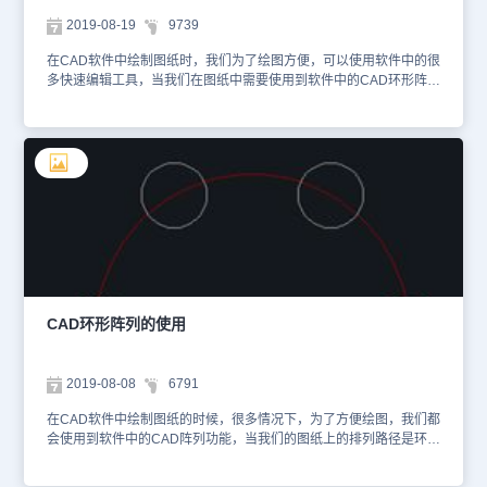
今天就介绍这么多了。安装浩辰CAD软件试试吧。更多CAD教程技
2019-08-19
9739
巧，可关注浩辰CAD官网进行查看。
在CAD软件中绘制图纸时，我们为了绘图方便，可以使用软件中的很
多快速编辑工具，当我们在图纸中需要使用到软件中的CAD环形阵列
功能的时候，我们具体该如何操作，才可以达到我们预期的效果呢？
CAD环形阵列功能的使用： 在屏幕右下方命令处输入AR，弹出阵列
对话框，1、矩形阵列（以阵列一个圆为例） ①点击下图中的“选择对
象”，对话框暂时消失，选取需要阵列的圆，空格，对话框又弹出 ②
分别输入需要阵列的行数和列数（上图中4行5列），行距和列距(上
图中行距100，列距150)，阵列角度0 注：如果阵列的方向不对，可
以在行偏移和列偏移中输入负值以改变阵列方向③预览，确定，结果
出来，如图： 2、环形阵列（以阵列一个圆为例） ①点击下图中的
“选择对象”，对话框暂时消失，选取需要阵列的圆，空格，对话框又
弹出 ②分别输入阵列个数8，和阵列范围360°，选择阵列中心
点， ③预览，确定，结果出来，如图： 以上就是在CAD软件中，当
我们需要将图纸中的图形对象按照环形进行排列的时候，我们可以使
CAD环形阵列的使用
用软件中的CAD环形阵列的功能，可以快速帮我们完成图形的排列。
今天就介绍这么多了。安装浩辰CAD软件试试吧。更多CAD教程技
巧，可关注浩辰CAD官网进行查看。
2019-08-08
6791
在CAD软件中绘制图纸的时候，很多情况下，为了方便绘图，我们都
会使用到软件中的CAD阵列功能，当我们的图纸上的排列路径是环形
的时候，在CAD软件中，我们该如何使用CA环形阵列功能呢？ CAD
环形阵列的使用： 打开浩辰CAD软件，在命令行输入阵列命令或者