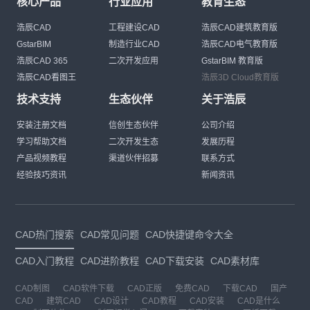
核心产品
行业应用
教育生态
浩辰CAD
工程建设CAD
浩辰CAD建筑教育版
GstarBIM
制造行业CAD
浩辰CAD电气教育版
浩辰CAD 365
二次开发应用
GstarBIM 教育版
浩辰CAD看图王
浩辰3D Cloud教育版
技术支持
生态伙伴
关于浩辰
安装注册文档
信创生态伙伴
公司介绍
学习帮助文档
二次开发生态
发展历程
产品视频教程
渠道伙伴招募
联系方式
经验技巧资讯
新闻资讯
CAD热门搜索
CAD常见问题
CAD快捷键命令大全
CAD入门教程
CAD进阶教程
CAD下载安装
CAD素材库
CAD制图
CAD软件下载
CAD正版
免费CAD
下载CAD
国产
CAD
建筑CAD
CAD设计
CAD教程
CAD安装
CAD是什么