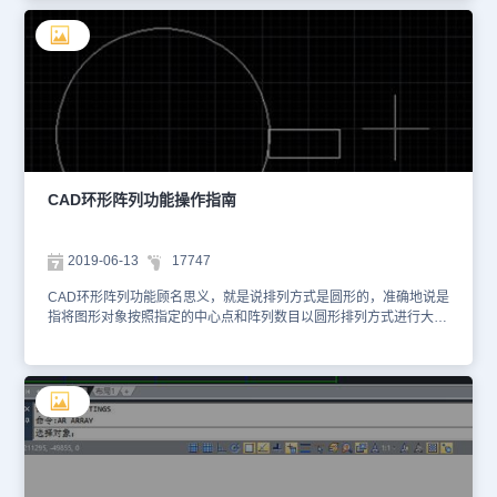
在菜单中找到阵列功能，点击，然后按照软件的操作提示，进行一系
列的操作。 以上就是在CAD绘图软件中，当我们图纸中的图形，需
要按照环形排列的时候，我们可以使用软件中的CAD环形阵列功能。
今天就介绍这么多了。安装浩辰CAD软件试试吧。更多CAD教程技
巧，可关注浩辰CAD官网进行查看。
CAD环形阵列功能操作指南
2019-06-13
17747
CAD环形阵列功能顾名思义，就是说排列方式是圆形的，准确地说是
指将图形对象按照指定的中心点和阵列数目以圆形排列方式进行大规
模复制。接下来一起来学习CAD环形阵列功能操作指南。首先新建一
个空白文件。使用圆和矩形命令，配合象限点捕捉和中点捕捉功能，
绘制如下图所示的圆形和矩形。 执行【修改】|【阵列】命令，在打
开的对话框中选择环形阵列单选按钮。单击中心点右侧的按钮，返回
绘图区捕捉圆形的圆心，作为阵列的中心点。此时系统自动返回对话
框，在项目总数文本框中设置阵列数目为12，其他参数按照默认设置
即可。 单击选择对象按钮返回绘图区，选择矩形作为阵列对象。按
回车键返回阵列对话框，单击确定按钮后，即可将矩形环形阵列12