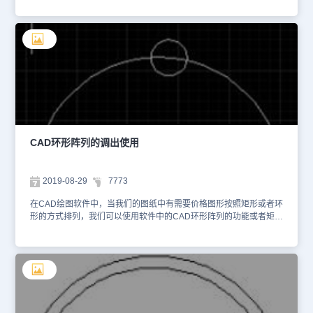
列的功能。 CAD环形阵列的使用： CAD默认的一般是矩形阵列，如
果需要准换成环形阵列，只需按照下面设置即可。比如，我们要下面
的的小圆围绕着大圆做环形阵列。 首先我们输入命令符“array”，
进入阵列设置面板。 我们先选择“环形阵列”。 然后在1区域拾取
要环绕的中心点。2区域选择对象， 注意这个对象是要环绕的对象，
就像图形中的小圆。3区域选择环绕密度，也就是环绕中心点的要重
复多少个图形。 就这样我们就可以看到，大圆的圆弧上已经被六
个小圆环绕了。 以上就是在CAD软件中，我们在对CAD对象排列的
时候，使用CAD环形阵列功能排列的具体操作步骤及过程。今天就介
绍这么多了。安装浩辰CAD软件试试吧。更多CAD教程技巧，可关
注浩辰CAD官网进行查看。
CAD环形阵列的调出使用
2019-08-29
7773
在CAD绘图软件中，当我们的图纸中有需要价格图形按照矩形或者环
形的方式排列，我们可以使用软件中的CAD环形阵列的功能或者矩形
阵列的功能，软件中默认的阵列方式是矩形，我们该如何调出CAD环
形阵列并且使用呢？ CAD环形阵列的调出使用： 首先我们输入命
令符“array”，进入阵列设置面板。 我们先选择“环形阵列”。 然后
在1区域拾取要环绕的中心点。2区域选择对象， 注意这个对象是要
环绕的对象，就像图形中的小圆。3区域选择环绕密度，也就是环绕
中心点的要重复多少个图形。 就这样我们就可以看到，大圆的圆
弧上已经被六个小圆环绕了。 以上就是在CAD软件中，我们在需要