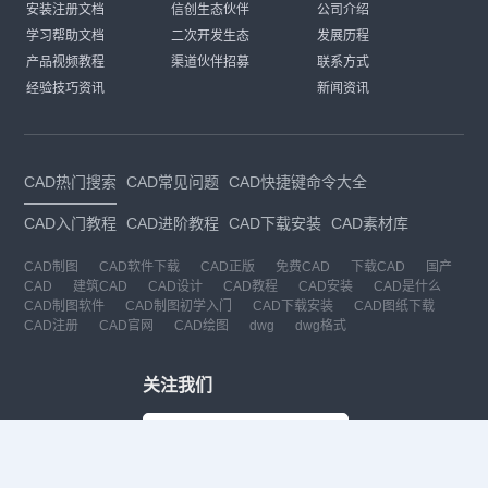
安装注册文档
信创生态伙伴
公司介绍
学习帮助文档
二次开发生态
发展历程
产品视频教程
渠道伙伴招募
联系方式
经验技巧资讯
新闻资讯
CAD热门搜索
CAD常见问题
CAD快捷键命令大全
CAD入门教程
CAD进阶教程
CAD下载安装
CAD素材库
CAD制图
CAD软件下载
CAD正版
免费CAD
下载CAD
国产
CAD
建筑CAD
CAD设计
CAD教程
CAD安装
CAD是什么
CAD制图软件
CAD制图初学入门
CAD下载安装
CAD图纸下载
CAD注册
CAD官网
CAD绘图
dwg
dwg格式
关注我们
扫码关注公众号
每月领专属优惠