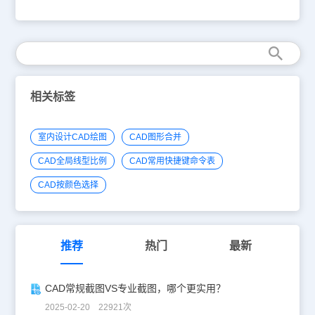
栏单击【文件】|【打印】，或者直接按ctrl+P，打开打印对话框。
2、选择打印机/绘图仪 打印驱动可以分为两种：一种是可以真实出
图的设备，包括小幅面的打印机和大幅面的绘图仪。一种是虚拟打印
驱动，用于输出PDF、JPG、EPS、DWF等各种文件。 3、选择纸
张 选择打印机后，纸张列表就会更新为打印机支持的各种纸张，一
般情况下在这个列表中选取一种纸张就好了。如果使用的是大幅面的
绘图仪，我们可以自己定义纸张尺寸。 根据打印纸张的大小选用对
应的图框，设置合理的文字高度、标注样式。在正式打印大幅面图纸
相关标签
前有时会打印一张A4的小样，检查一下打印效果是否正确。 4、设
置打印区域 打印区域默认选项是显示，也就是当前图形窗口显示的
内容，可以设置为窗口、范围（所有图形）、图形界限（LIMITS设置
室内设计CAD绘图
CAD图形合并
的范围）。如果我们在下拉列表中选择“窗口”，打印对话框就会关
闭，命令行提示我们拾取打印范围的对角点，选择打印区域后会返回
CAD全局线型比例
CAD常用快捷键命令表
打印对话框。 5、设置打印比例 打印比例软件默认为布满图纸，如果
是正式打印就需要严格按照图纸上标明的打印比例去打印，例如选择
CAD按颜色选择
1：2。 在下图所示的地方有一个粗略的预览，可以看出图形在纸张
排布的粗略效果，通过这个预览可以检查图纸的方向、比例和位置是
否合适，然后可以根据需要调整图纸的横纵向，设置居中打印和图形
的位置偏移。 6、确认打印参数设置无误后单击“确定”按钮，即可开
始打印。 以上都严格设置好以后，就可以进行图纸打印了，快去试
推荐
热门
最新
试吧。
CAD常规截图VS专业截图，哪个更实用？
2025-02-20 22921次