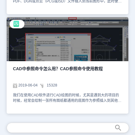
PDF、DGN或点云（PCG或ISD）文件插入到当前图形中，此时便需
要用到CAD参照命令了。那么，你知道CAD参照命令怎么用吗？本
文就和小编一起来了解一下浩辰CAD软件中CAD参照命令的应用技
巧吧！浩辰CAD软件中CAD参照命令是：ATTACH，快捷键：AT。
CAD参照命令使用步骤： 启动浩辰CAD软件，输入CAD参照命令快
捷键：AT，点击回车键后，会弹出【选择参照文件】对话框，在其中
根据实际需求选择需要附加到当前图纸的文件，点击【打开】按钮。
如下图所示： 执行命令后，软件会弹出【附着图像】对话框，在其
中可以控制指定插入的新图像文件的位置以及插入时的相关设置（包
括路径类型、插入点、缩放比例及旋转角度等）。设置完成后，点击
【确定】按钮。如下图所示： 最后在绘图区域指定插入点，指定缩
放比例因子，即可完成插入。如下图所示： 本文小编给大家分享了
浩辰CAD软件中CAD参照命令的相关应用技巧，你学会了吗？后续
CAD中参照命令怎么用？CAD参照命令使用教程
的CAD教程文章小编会给大家分享更多CAD实用技巧，对此感兴趣
的设计师小伙伴们一定要持续关注浩辰CAD软件官网教程专区哦！
2019-06-04
15328
我们在使用CAD软件进行CAD绘图的时候，尤其是遇到大的项目的
时候，经常会绘制一张所有图纸都通用的底图作为参照插入到其他的
CAD图纸中，今天我们就来讲解一下关于CAD参照命令使用的问
题。CAD参照插入方法：1、选择“插入>附着”，或输入ATTACH命令
后回车，启动”选择参照文件”对话框，选择将要插入的DWG文件，单
击“打开”按钮，如下图所示。弹出“附着外部参照”对话框。这个对话
框跟光栅图像插入对话框类似，但又有些不同的地方，比如比例分为
X\Y\Z三个轴向比例，而光栅图像只有一个比例，外部参照默认比例