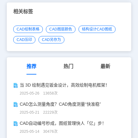
为1，也就是一般情况下不会调整图纸插入时的比例。除此以外，外
部参照还分附着型、覆盖型，这个我们暂且不管。另外我们需要观察
相关标签
一下“块单位”，看看是否跟当前图的单位一致，如果不一致的话，图
纸将自动按单位间的比例进行转换。2、 我们暂且不管这些参数，直
接点“确定”按钮。在图中确定图纸的插入点，即可完成外部图纸的插
CAD绘制表格
CAD图层颜色
结构设计CAD图纸
入。外部参照与图像的插入方式类似，也就是说，当前图纸只是记录
了插入图纸的路径信息并引用而已，没有将插入图纸纳入其中。将图
CAD压印
CAD另存为
纸A插入图纸B中后，如果我们需要将图纸B发送给其它工程师，应该
连同图纸A一起发送，否则图纸B在找不到图纸A的情况下将不能正常
显示。为了更了解外部参照的特性，我们可以保存B图纸，比较一下
B图纸在插入外部参照图纸A后和插入之前文件大小的变化。然后我
们打开A图纸，在A图纸中新画或删除一些图形后保存，我们返回B，
推荐
热门
最新
会发现CAD的右下角会弹出一个气泡提示，让我们重载外部参照。我
们用鼠标点一下蓝色的重载图纸提示，外部参照就会更新，我们就可
以看到对图纸A进行的修改。除此以外，我们还可以尝试将图纸A移
当 3D 绘制遇见钣金设计，高效绘制电机框架！
到其他目录，然后重新打开B，会发现插入的外部参照无法显示，而
是显示了文件路径和名字。外部参照是可以直接转换为图块，输入
2025-05-26 13658次
XREF命令可以调用外部参照管理器，在管理器中可以将外部参照“绑
定”变成图块，也可以拆离外部参照等等。当我们需要讲图纸传给第
CAD怎么测量角度？CAD角度测量“快准稳”
三方审阅的时候，可以将外部参照绑定为图块，避免在传输文件时遗
2025-05-21 22229次
漏引用的图纸导致部分图形不显示。此外，对于引用了多个外部文件
的图纸，当需要转换或通过网络发送时，可以使用CAD中的电子传递
CAD自动编号秒成，图纸管理快人「亿」步！
功能，此功能可自动将与当前图纸相关的所有外部文件打包起来，从
而避免文件缺失现象。CAD参照命令在浩辰CAD软件中经常会用
2025-05-14 30476次
到，因为参照用起来很方便的。以上是小编精心整理的一些关于如何