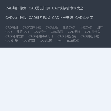
CAD热门搜索
CAD常见问题
CAD快捷键命令大全
CAD入门教程
CAD进阶教程
CAD下载安装
CAD素材库
CAD制图
CAD软件下载
CAD正版
免费CAD
下载CAD
国产
CAD
建筑CAD
CAD设计
CAD教程
CAD安装
CAD是什么
CAD制图软件
CAD制图初学入门
CAD下载安装
CAD图纸下载
CAD注册
CAD官网
CAD绘图
dwg
dwg格式
关注我们
扫码关注公众号
每月领专属优惠
Copyright © 1992-
2026
苏州浩辰软件股份有限公司 版权所有
苏ICP备
12077906号-1
增值电信业务经营许可证：
苏B2-20210241
苏公网安备