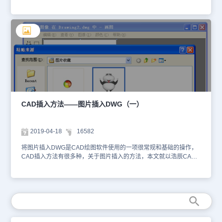
更高，而且当有多个DWG引用同一张图片时，只需要在图片上修改
就行，其他的DWG文件就会都改变，所以使用这种方式效率很高。
CAD插入方法操作步骤1、选择“插入”中的“附着”命令，如下图所示。
2、选择需要插入的图片，指定插入点、比例、旋转角度等插入参
数，完成图片插入。3、利用浩辰CAD的“剪裁”功能，可以裁剪插入
图片的某一区域。4、利用“图像调整”命令，可以调整插入图片的对
比度、透明度、质量等参数。与OLE直接将图片嵌入DWG文件中不
同，这种方式在DWG中只是保存了插入图片的连接，所以，当需要
将DWG传送他人时，需要将外部的参照图片一同传送，否则，DWG
将不能正确显示图片。可能读者会问，那岂不是很麻烦，因为一不小
心，外部参照图片没有一同传送，那别人岂不看不了图？在CAD插入
方法中这种方法的问题浩辰是考虑到的，所以，在浩辰CAD中有“电
CAD插入方法——图片插入DWG（一）
子传送”的功能，这个功能是专门传送文件的，并且可以自动打包包
括外部参照字体和映射文件在内的所有相关参照文件，这样一来就有
效的避免了参照缺失的问题。
2019-04-18
16582
将图片插入DWG是CAD绘图软件使用的一项很常规和基础的操作，
CAD插入方法有很多种，关于图片插入的方法，本文就以浩辰CAD
为例，给大家介绍几种常用的图片插入方法。一、CAD图片插入方
法：OLE1、单击插入OLE对象命令，菜单命令如下图所示。2、选择
“表格或者文件”并单击“确定”。 3、浩辰CAD会自动启动操作系统自
带的“画图”程序，选择“粘贴来源”命令，如下图。4、选择需要插入的
图片并单击“打开”，画图程序会自动将图片打开。5、选择“退出并回
到……”后，图片将被嵌入当前的DWG文件中。需要注意的是，对于
尺寸不大的图片，利用这种方式将图片直接嵌入图纸中，虽然DWG