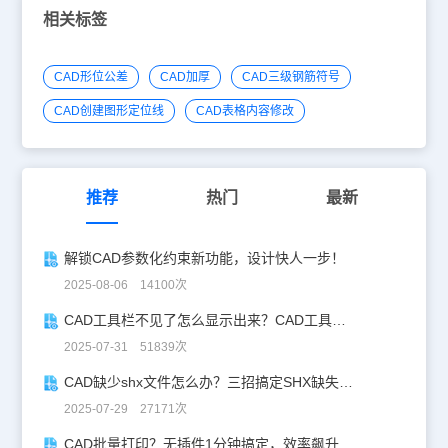
文件的体积会有所增加，但管理起来较为方便，需要对图片进行修改
相关标签
时，只需双击图片，浩辰CAD会自动启动画图程序，用户可以直接对
图片进行修改。但是，当图片的尺寸较大时，这种方式不但会导至
DWG文件变得很臃肿，而且图片嵌入的速度极慢，极大影响工作效
CAD形位公差
CAD加厚
CAD三级钢筋符号
率，所以，如果要嵌入的图片较大，建议不要采用这种方式。二、其
他CAD图片插入方法其实，浩辰CAD提供了多种图片插入方式，以
CAD创建图形定位线
CAD表格内容修改
满足用户的不同需求。比如，将图片以外部参照的方式插入DWG
中，不但不会增加DWG文件的体积，而且即便是图片的尺寸非常
大，插入速度也不会受到明显的影响，至于具体的实现步骤，请关注
下一篇文档——《将图片插入DWG（二）》浩辰CAD提供的CAD插
入方法比较多，除了使用OLE这种功能，还有其他的方式，工程师在
推荐
热门
最新
实际的绘图过程中可以根据自己的使用习惯和需要选择不同的插入方
法，总之，掌握了图片插入DWG的技巧还是很有用处的。
解锁CAD参数化约束新功能，设计快人一步！
2025-08-06 14100次
CAD工具栏不见了怎么显示出来？CAD工具栏恢复指南
2025-07-31 51839次
CAD缺少shx文件怎么办？三招搞定SHX缺失难题
2025-07-29 27171次
CAD批量打印？无插件1分钟搞定，效率飙升90%！