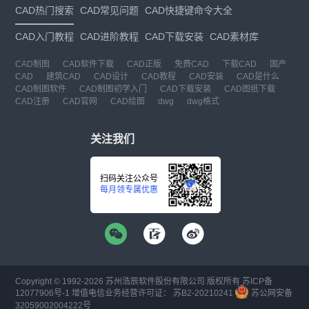
CAD热门搜索
CAD常见问题
CAD快捷键命令大全
CAD入门教程
CAD进阶教程
CAD下载安装
CAD素材库
CAD制图
CAD软件下载
CAD正版
免费CAD
下载CAD
国产
CAD
建筑CAD
CAD设计
CAD教程
CAD安装
CAD是什么
CAD制图软件
CAD制图初学入门
CAD下载安装
CAD图纸下载
CAD注册
CAD官网
CAD绘图
dwg
dwg格式
关注我们
扫码关注公众号
每月领专属优惠
Copyright © 1992-
2026
苏州浩辰软件股份有限公司 版权所有
苏ICP备
12077906号-1
增值电信业务经营许可证：
苏B2-20210241
苏公网安备
32059002004222号