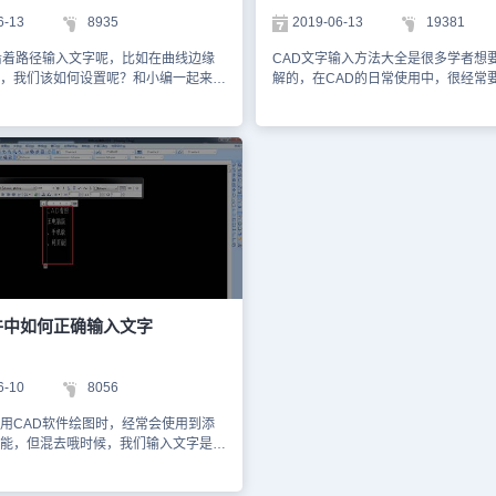
落宽度，当宽度小于设定时，多行文字
到右的水平方向方便修改，如下图所示
6-13
8935
2019-06-13
19381
换行，而最后一行的结束位置由该对象
述CAD教程，相信大家对正版CAD软
决定。以上就是小编给大家整理的国产
CAD给排水软件中CAD文字输入之单
沿着路径输入文字呢，比如在曲线边缘
CAD文字输入方法大全是很多学者想
——浩辰CAD给排水软件中CAD文字输
关操作技巧也有所了解了，所以各位
，我们该如何设置呢？和小编一起来看
解的，在CAD的日常使用中，很经常
字的相关操作技巧，是不是很简单呢？
的CAD制图工作中如果遇到此类问题
 首先，我们先创建一个快，在和这里创
字，那么CAD如何输入文字呢？下面教
伙伴抓紧到浩辰CAD下载专区免费下
篇CAD教程~
设置为mfcad，创建的块的截图，参考
如何输入文字的几种常用方法。方法
浩辰CAD给排水软件来和小编一起学
.我们选择定数等分的命令。这个命令为
字命令输入步骤一：点击工具栏的多
AD制图吧！
de】，我们可以在菜单栏目中找到，【绘
步骤二：在弹出的对话框中可输入所
】--【定数等分】3. 根据命令栏中的提
按确认完成方案输入。在对话框中可
选择要定数等分的对象：选择要房文字
性进行修改。比如文字大小，颜色，
段数目或[块(B)]： B 回车输入要插
修改。方法二：通过表格输入文字步
mfcad 回车（在这里只能回车，不能
具栏的表格命令，打开“插入表格”对
否对齐块和对象？ 空格输入线段数
设置表格的格式，然后点击确认，选
格 4. 我们需要对其修改文字，并且打散
三：输入文字，设置文字格式，然后
择打散命令，选中上图中的所有文字，
三：单行文本输入步骤一：输入“dt,dte
字，最终效果截图如下图所示。 以上
命令按空格确定。然后指定文字高度
件中如何正确输入文字
着曲线同步的操作设置方法，希望大家
角度。 步骤二：在文本框中输入文字
应用在实际的绘图中。
字后双击回车完成文字输入。 方法四
输入步骤一：键盘输入“T,mtext”多
6-10
8056
空格确认，然后选择文字插入点和文
度。 步骤二：输入所需要的文本，调
用CAD软件绘图时，经常会使用到添
按确认完成文字输入。然后调整好文
能，但混去哦时候，我们输入文字是竖
五：标注修改输入步骤一：对一个图
，浩辰CAD软件中如何正确输入文字
注 步骤二：选择标注中的文字框，双
为大家简单介绍下。CAD软件中正确