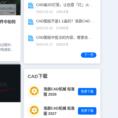
后点击【确
CAD画3D灯笼，让创意「灯」火相传 ！
择刚刚创建的
，点击【应
2025-02-12 14914次
输入文字时选
式1）即
CAD图纸不是1:1画的？浩辰CAD教你高效解决！
软件中如何
排，可以看看
2025-01-22 27450次
为与最初文字
D文字输入
CAD图纸中批注的内容，哪里去了？
大家分享了
程，你学会
2025-01-17 20002次
的过程中，
话请持续关
你知道如何
小编会给大
字吗？不知
下一页
小编一起来
水软件中
技巧吧！
给排水软件中
CAD下载
字样式，输入
标、加圆圈、
具体操作步骤
浩辰CAD机械 标准
免费下载
，然后找到
版 2026
字表格] →
对话框如下：
 单行文字
浩辰CAD机械 标准
免费下载
可进入在位编
版 2027
向总是按从左