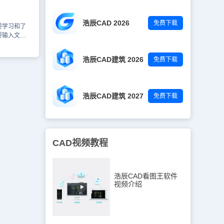
： 通过上
件——浩辰
浩辰CAD 2026
免费下载
行文字的相
要学习和了
小伙伴在以后
要输入文
可以参考本
大家CAD
一：工具栏文
浩辰CAD建筑 2026
免费下载
行文字命令。
需要的文字，
以对文字的特
字间距等进行
浩辰CAD建筑 2027
免费下载
骤一：点击工
话框步骤二：
择插入点步骤
确认完成方法
xt”单行文本
CAD视频教程
和位置，旋转
，输入完文
：多行文本
行文字命令。按
浩辰CAD看图王软件
本框高
视频介绍
整文字格式
字位置。方法
形进行标
击击活文字