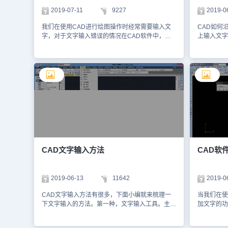
段落以至材料做法。选定词汇后，命令行连续提
拖动改变段
2019-07-11
9227
2019-0
示：请指定文字的插入点<退出>: 编辑好的文字可
对象会自动
一次或多次插入到适当位置，回车结束。本词汇表
的对齐方式
我们在使用CAD进行绘图操作时经常需要输入文
CAD如何
提供了多组常用的施工做法词汇，与【做法标注】
CAD软件
字，对于文字输入错误的情况在CAD软件中，出
上输入文字
命令结合使用，可快速标注“墙面”、“楼面”、“屋面”
入之多行文
现了这种情况也要继续编辑。可能很多朋友还不太
下吧。1.
的 88J1-X12000 版图集标准做法。上述CAD教程
感兴趣的小
了解这一点，下面的方法将告诉大家CAD文字输
建的块名字
就是小编给大家整理的国产CAD制图软件——浩
载试用正版
入错误的问题解决方法。 文字编辑错误的情况一
下图。 2
辰CAD给排水软件中CAD文字输入之专业词库的
习给排水C
般有两种：第一种情况是在于不同的多行文字，第
【divi
相关使用技巧，各位小伙伴看明白了吗？更多相关
二种是同一多行文字。对于不同的多行文字，可以
图】--【点
CAD教程可访问浩辰CAD官网教程专区查看哦！
在命令行输入【MA】，调用特性刷命令，用来刷
示完成设置
不同的多行文字。 然而，当不同颜色和不同字体
的路径输入线
的文字都在同一个多行文字中，用MA特性刷这个
入的块名：
命令就不行了。 这样的情况下，需要双击鼠标进
空格）是
入文字编辑模式，可以在对话框里点击需要修改的
目：9 空
选项进行编辑，也可以找到【OK】选项旁边的倒
块我们先选
三角符号，点击可以进行更多的编辑。 以上就是
空格修改文
CAD文字输入方法
CAD软
CAD线段延长的方式，希望大家好好学习并熟练
就是文字沿
掌握。大家根据自己实际操作遇到的情况选择对应
可以掌握，
的方法来继续编辑即可。
2019-06-13
11642
2019-0
CAD文字输入方法有很多，下面小编就来梳理一
当我们在使
下文字输入的方法。第一种，文字输入工具。主要
加文字的功
有“单行文字”和“多行文字”两种文字工具。 “单行文
排的。那么
字”工具。输入命令符“text”，或者在“绘图”->”文
呢？今天就