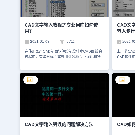
【文字样式】对话框中，点击【新建】按钮后，会
【弧形文字
弹出【新建文字样式】对话框，输入样式名称并点
方式、位置
击【确定】按钮。3、在样式列表中选择刚刚创建
图所示：3
的文字样式后，勾选【垂直】复选框，点击【应
形文字绘制
用】按钮即可。4、在输入文字时选择其文字样式
意的是，在
CAD文字输入教程之专业词库如何使
CAD文
为刚刚设置好的样式（样式1），输入需要的文
容与弧形线
用？
输入多行
字，例如：苏州浩辰软件股份有限公司。5、如果
形文字更加
输入后不是竖排，可以看看是不是字体发生了变
高度等参数
2021-01-08
6711
2021-0
化，将字体修改为与最初文字样式中相同的字体即
CAD软件
可；最后竖排CAD文字输入效果如下图所示：总
出具有艺术
在使用国产CAD制图软件绘制给排水CAD图纸的
上一节CA
之，在CAD中输入竖排文字虽然需要一些额外的
助大家更好
过程中，有些时候会需要用到各种专业词汇和符
CAD软件
步骤和技巧，但只要掌握了正确的方法和步骤，就
号，那么怎么快速输入呢？接下来的CAD教程就
了解了浩辰
能够轻松实现这一功能。通过不断练习和实践，我
让小编来给大家介绍一下国产CAD制图软件——
下来就再来
们可以逐渐提高在CAD中处理文字的能力，为绘
浩辰CAD给排水软件中CAD文字输入之专业词库
给排水软件
图工作增添更多的专业性和创意性。综上所述，通
的相关操作技巧吧！CAD文字输入：专业图库首
作技巧吧！
过合理的设置和调整，我们可以在CAD软件中轻
先打开浩辰CAD给排水软件，然后找到菜单位
排水软件中
松实现竖排文字的输入和编辑，为设计工作增添更
置：[建筑设计]à [文字表格]à [专业词库]浩辰CAD
样式，按段
多的灵活性和创意性。
给排水软件中专业图库命令组织一个可以由用户扩
宽与硬回车
充的专业词库，提供一些常用的建筑专业词汇和多
操作步骤如
行文字段落随时插入图中，词库还可在各种符号标
然后找到并
注命令中调用，其中做法标注命令可调用其中北方
[多行文字
地区常用的88J1-X12000 版工程做法的主要内
字内容编辑
容。词汇可以在文字编辑区进行内容修改(更改或
字输入，本
CAD文字输入错误的问题解决方法
CAD如
添加多行文字)。操作步骤：单击菜单命令后，显
文为主的设
示对话框，在其中可以输入和输出词汇、多行文字
点，左侧的