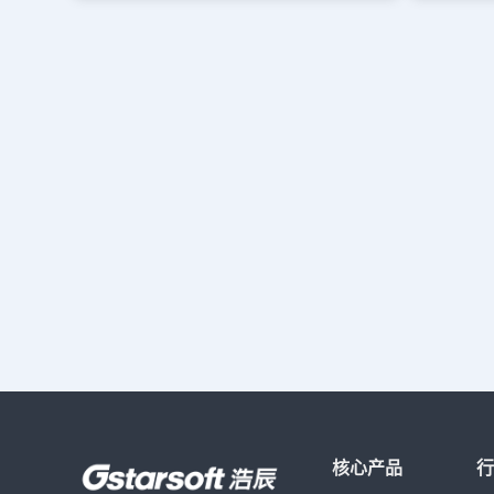
字”->“单行文字”。然后输入文字，在文字上面的工
输入文字出
具栏中调整颜色，大小，字高等设置。 “多行文字”
WINDO
工具。输入命令符“MT”， 或者在“绘图”->”文字”-
字体，一种
>“多行文字”。然后输入文字，在文字上面的工具
字体的区别
栏中调整颜色，大小，字高等设置。单行文字和多
排文字。如
行文字主要区别于行数，可以根据空间的大小，美
设置文字样
观度根据需要进行选择。 第二种，标注。CAD标
时就会搞错
注中也是可以输入文字的。输入命令提示符“dli”，
样式里设置
或者直接找到软件上面的“标注”标签，进行文字输
字体调整成
入和修改。以上就是两种文字输入方法的介绍，其
文字编辑器
实大家只要调用出相关的命令然后根据提示操作就
编辑器，选
可以了。
择不带@的
当我们在图
时候，我们
么多了。安
程技巧，可
核心产品