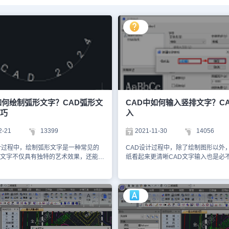
如何绘制弧形文字？CAD弧形文
CAD中如何输入竖排文字？C
巧
入
2-21
13399
2021-11-30
14056
计过程中，绘制弧形文字是一种常见的
CAD设计过程中，除了绘制图形以外
文字不仅具有独特的艺术效果，还能在
纸看起来更清晰CAD文字输入也是必
视觉冲击力。那么，如何在CAD中绘
那么，CAD中如何输入竖排文字呢？
呢？接下来，以浩辰CAD软件为例，
给大家整理了浩辰CAD软件中竖排CA
介绍CAD弧形文字的输入技巧。CAD
的相关操作技巧，有需要的小伙伴抓
入技巧：1、首先在浩辰CAD中打开/新
竖排CAD文字输入步骤：打开浩辰CA
，然后画一个弧形。绘制完成后，点击
在命令行输入快捷键命令：ST或STY
【文字】—【弧形文字】。如下图所
键确认，即可调出【文字样式】对话
据命令提示选择圆弧对象，在弹出的
示：点击【新建(N)…】按钮，会跳出