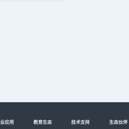
对话框，然后选择原来的标注文字，
现这种情况是因为字体设置的原因。在
的文字。按确认完成对标注文字的修
WS系统中字体有两种：一种是前面带@的
标注进行分解只保留文字。以上就是
是不带的。例如@宋体和宋体，这两种
的方法，希望大家可以掌握。
就是一个是用于竖排文字，一种用于横
果对这两种字体的区别不清楚的话，在
式或在多行文字编辑器中设置字体时有
。 解决办法：如果这种字体是在文字
的，输入ST打开文字样式对话框，将
不带@的字体；如果这种字体是在多行
里直接设置的，双击文字打开多行文字
中所有文字，然后在字体下拉列表中选
字体。以上就是在浩辰CAD软件中，
纸上添加字体的时候，当字体是竖排的
可以使用上述出来方法。今天就介绍这
装浩辰CAD软件试试吧。更多CAD教
关注浩辰CAD官网进行查看。
行业应用
教育生态
技术支持
生态伙伴