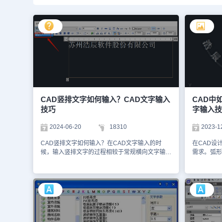
CAD竖排文字如何输入？CAD文字输入
CAD中
技巧
字输入技
2024-06-20
18310
2023-1
CAD竖排文字如何输入？在CAD文字输入的时
在CAD设
候，输入竖排文字的过程相较于常规横向文字输入
需求。弧形
确实稍有不同，但同样具有其独特的操作逻辑和技
设计中增加
巧。对于初学者来说，掌握这一技能无疑能够提升
制弧形文字
其在CAD绘图中的专业性和灵活性。本节CAD文
为大家详细
字输入技巧，小编来给大家分享浩辰CAD软件中
弧形文字输
输入竖排文字的方法步骤。CAD竖排文字输入步
建图形文件
骤：1、在浩辰CAD中打开图纸文件后，直接调用
菜单栏中的
命令快捷键ST，打开【文字样式】对话框。2、在
示：2、根