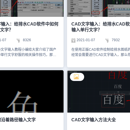
】对话框中，输入文字，设置文字对齐
样式】对话框，在其中输入样式名称
、方向、格式、高度等基本参数。如下
定】。如下图所示：在样式列表中选
、最后，点击【确定】按钮，即可将弧
文字样式后，勾选【垂直(V)】复选框
到CAD图纸中。如下图所示：需要注
用】按钮即可。如下图所示：然后在
绘制CAD弧形文字时，要确保文字内
择其文字样式为刚刚设置好的样式（样
字输入：给排水CAD软件中如何
CAD文字输入：给排水CAD
条的流畅性和协调性。同时，为了使弧
可。如下图所示：如果输入后不是竖
文字？
输入单行文字？
美观，可以尝试调整文字位置、方向、
是不是字体发生了变化，将字体修改
，以达到最佳效果。总之，通过浩辰
样式中相同的字体即可；最后竖排CA
1-07
8326
2021-01-07
7932
中的弧形文字功能，我们可以轻松绘制
效果如下图所示：上述CAD教程中给
效果的弧形文字。希望这些技巧能够帮
浩辰CAD软件中竖排CAD文字输入教
D文字输入教程小编给大家介绍了国产
在使用正版CAD软件绘制给排水图纸
地掌握CAD软件的使用方法。
了吗？想要了解更多相关CAD教程的
中单行文字舒服的相关操作技巧，那么
经常会需要进行CAD文字输入，那么
注浩辰CAD软件官网教程专区，后续
CAD给排水软件中单行文字输入，接
在浩辰CAD给排水软件中输入单行文
家分享更多实用CAD绘图技巧哦！
了解一下国产CAD软件——浩辰CAD
道也没关系，接下来的CAD教程就和
中CAD文字输入之多行文字的相关操
看看正版CAD软件——浩辰CAD给排
CAD文字输入：多行文字浩辰CAD给
CAD文字输入之单行文字的相关操作
多行文字命令使用已经建立的浩辰文字
CAD文字输入：单行文字 浩辰CAD
落输入多行中文文字，可以方便设定页
单行文字命令使用已经建立的浩辰文
位置，并随时拖动夹点改变页宽。具体
单行文字，可以方便为文字设置上下
下：首先打开浩辰CAD给排水软件，
添加特殊符号，导入专业词库内容。
依次点击[室内设计]——[文字表格]——
如下：首先打开浩辰CAD给排水软件
]，即可调出如下图所示对话框：输入文
并依次点击菜单位置：[建筑设计]→ [文
完毕以后，单击“确定”按钮完成多行文
[单行文字]，单击菜单命令后，显示
命令的自动换行功能特别适合输入以中
CAD文字输入：单行文字在位编辑实例
何沿着路径输入文字
CAD文字输入方法大全
计说明文字。多行文字对象设有两个夹
的在位编辑：双击图上的单行文字即
夹点用于整体移动，而右侧的夹点用于
辑状态，直接在图上显示编辑框，方