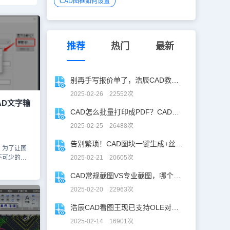
CAD图框如何设置
推荐
热门
最新
别再手写报价单了，浩辰CAD教你一键获取！
2025-02-26 22552次
AD文字输
CAD怎么批量打印成PDF？CAD转PDF一键批量完成！
2025-02-25 26488次
告别繁琐！CAD图块一键生成+丝滑入库
，为了让图
不可少的。
2025-02-21 20605次
下面，小编
CAD常规截图VS专业截图，哪个更实用？
D文字输入
紧看过来吧！
2025-02-20 22963次
D软件后，
LE，按回车
浩辰CAD看图王现已支持OLE对象精准解析！
框。如下图所
2025-02-14 16901次
【新建文字