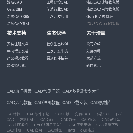
浩辰CAD
工程建设CAD
浩辰CAD建筑教育版
GstarBIM
制造行业CAD
浩辰CAD电气教育版
浩辰CAD 365
二次开发应用
GstarBIM 教育版
浩辰CAD看图王
浩辰3D Cloud教育版
技术支持
生态伙伴
关于浩辰
安装注册文档
信创生态伙伴
公司介绍
学习帮助文档
二次开发生态
发展历程
产品视频教程
渠道伙伴招募
联系方式
经验技巧资讯
新闻资讯
CAD热门搜索
CAD常见问题
CAD快捷键命令大全
CAD入门教程
CAD进阶教程
CAD下载安装
CAD素材库
CAD制图
CAD软件下载
CAD正版
免费CAD
下载CAD
国产
CAD
建筑CAD
CAD设计
CAD教程
CAD安装
CAD是什么
CAD制图软件
CAD制图初学入门
CAD下载安装
CAD图纸下载
CAD注册
CAD官网
CAD绘图
dwg
dwg格式