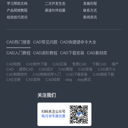
学习帮助文档
二次开发生态
发展历程
产品视频教程
渠道伙伴招募
联系方式
经验技巧资讯
新闻资讯
CAD热门搜索
CAD常见问题
CAD快捷键命令大全
CAD入门教程
CAD进阶教程
CAD下载安装
CAD素材库
CAD制图
CAD软件下载
CAD正版
免费CAD
下载CAD
国产
CAD
建筑CAD
CAD设计
CAD教程
CAD安装
CAD是什么
CAD制图软件
CAD制图初学入门
CAD下载安装
CAD图纸下载
CAD注册
CAD官网
CAD绘图
dwg
dwg格式
关注我们
扫码关注公众号
每月领专属优惠