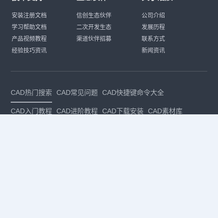
安装注册文档
信创生态伙伴
公司介绍
学习帮助文档
二次开发生态
发展历程
产品视频教程
渠道伙伴招募
联系方式
经验技巧资讯
新闻资讯
CAD热门搜索
CAD常见问题
CAD快捷键命令大全
CAD入门教程
CAD进阶教程
CAD下载安装
CAD素材库
CAD制图
CAD软件下载
CAD正版
免费CAD
下载CAD
国产
CAD
建筑CAD
CAD设计
CAD教程
CAD安装
CAD是什么
CAD制图软件
CAD制图初学入门
CAD下载安装
CAD图纸下载
CAD注册
CAD官网
CAD绘图
dwg
dwg格式
关注我们
扫码关注公众号