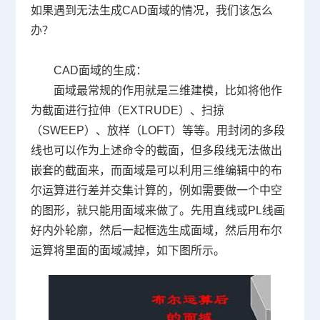
如果遇到无法生成
CAD
面域的情况，我们该怎么
办？
CAD
面域的生成：
面域最常规的作用就是三维建模，比如将他作
为截面进行拉伸（
EXTRUDE
）、扫掠
（
SWEEP
）、放样（
LOFT
）等等。用封闭的多段
线也可以作为上述命令的截面，但多段线无法做出
嵌套的截面来，而面域是可以利用三维编辑中的布
尔运算进行差并交集计算的，例如需要做一个中空
的图形，就只能用面域来做了。先用直线或
PL
线画
好内外轮廓，然后一起框选生成面域，然后用布尔
运算将里面的面域减掉，如下图所示。