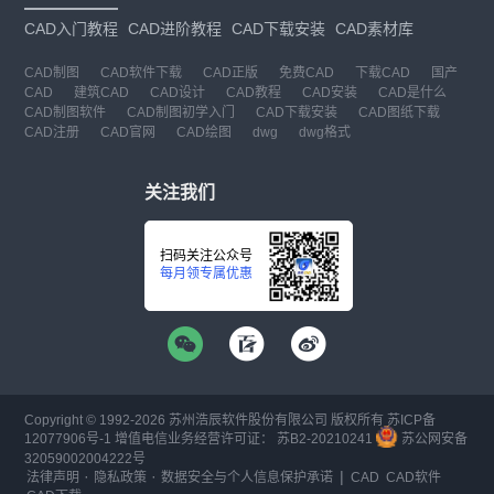
CAD入门教程
CAD进阶教程
CAD下载安装
CAD素材库
CAD制图
CAD软件下载
CAD正版
免费CAD
下载CAD
国产
CAD
建筑CAD
CAD设计
CAD教程
CAD安装
CAD是什么
CAD制图软件
CAD制图初学入门
CAD下载安装
CAD图纸下载
CAD注册
CAD官网
CAD绘图
dwg
dwg格式
关注我们
扫码关注公众号
每月领专属优惠
Copyright © 1992-
2026
苏州浩辰软件股份有限公司 版权所有
苏ICP备
12077906号-1
增值电信业务经营许可证：
苏B2-20210241
苏公网安备
32059002004222号
·
·
|
法律声明
隐私政策
数据安全与个人信息保护承诺
CAD
CAD软件