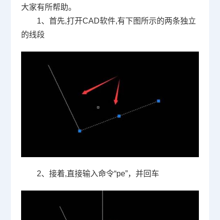
大家有所帮助。
1
、首先
,
打开
CAD
软件
,
有下图所示的两条独立
的线段
2
、接着
,
直接输入命令
“pe”
，并回车