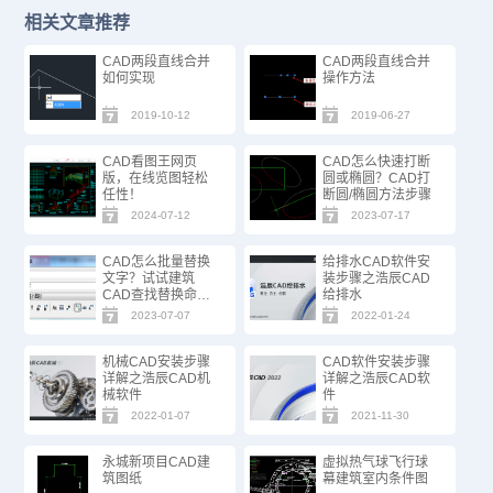
相关文章推荐
CAD两段直线合并
CAD两段直线合并
如何实现
操作方法
2019-10-12
2019-06-27
CAD看图王网页
CAD怎么快速打断
版，在线览图轻松
圆或椭圆？CAD打
任性！
断圆/椭圆方法步骤
2024-07-12
2023-07-17
CAD怎么批量替换
给排水CAD软件安
文字？试试建筑
装步骤之浩辰CAD
CAD查找替换命
给排水
令！
2023-07-07
2022-01-24
机械CAD安装步骤
CAD软件安装步骤
详解之浩辰CAD机
详解之浩辰CAD软
械软件
件
2022-01-07
2021-11-30
永城新项目CAD建
虚拟热气球飞行球
筑图纸
幕建筑室内条件图