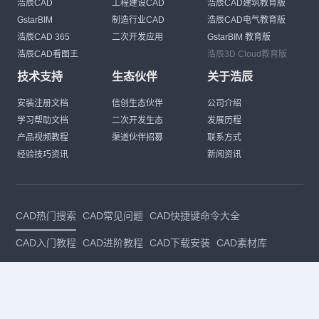
浩辰CAD
工程建设CAD
浩辰CAD建筑教育版
GstarBIM
制造行业CAD
浩辰CAD电气教育版
浩辰CAD 365
二次开发应用
GstarBIM 教育版
浩辰CAD看图王
浩辰3D Cloud教育版
技术支持
生态伙伴
关于浩辰
安装注册文档
信创生态伙伴
公司介绍
学习帮助文档
二次开发生态
发展历程
产品视频教程
渠道伙伴招募
联系方式
经验技巧资讯
新闻资讯
CAD热门搜索
CAD常见问题
CAD快捷键命令大全
CAD入门教程
CAD进阶教程
CAD下载安装
CAD素材库
CAD制图
CAD软件下载
CAD正版
免费CAD
下载CAD
国产
CAD
建筑CAD
CAD设计
CAD教程
CAD安装
CAD是什么
CAD制图软件
CAD制图初学入门
CAD下载安装
CAD图纸下载
CAD注册
CAD官网
CAD绘图
dwg
dwg格式