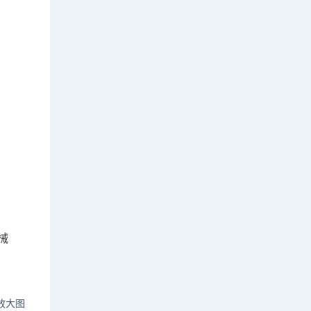
械
放大图