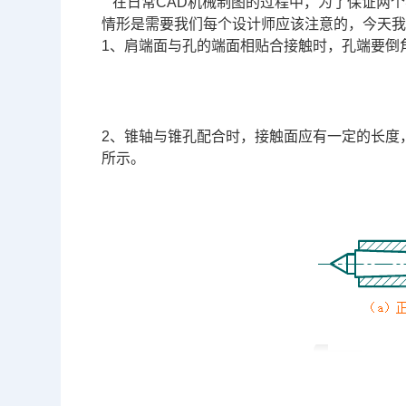
在日常
CAD机械制图
的过程中，为了保证两个
情形是需要我们每个设计师应该注意的，今天
1、肩端面与孔的端面相贴合接触时，孔端要倒角或
2、锥轴与锥孔配合时，接触面应有一定的长度，
所示。