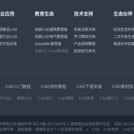
行业应用
教育生态
技术支持
生态伙伴
程建设CAD
浩辰CAD建筑教育版
安装注册文档
信创生态伙
造行业CAD
浩辰CAD电气教育版
学习帮助文档
二次开发生
次开发应用
GstarBIM 教育版
产品视频教程
渠道伙伴招
浩辰3D Cloud教育版
经验技巧资讯
CAD入门教程
CAD进阶教程
CAD下载安装
CAD素材库
产CAD
建筑CAD
CAD设计
CAD教程
CAD安装
CAD是什么
CAD
份有限公司 版权所有
苏ICP备12077906号-1
增值电信业务经营许可证：
苏B2-20210
·
·
|
法律声明
隐私政策
数据安全与个人信息保护承诺
CAD
CAD软件
CAD