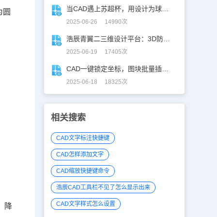
当CAD遇上苏超杯，用设计为球赛打call！
为圆
2025-06-26 14990次
浩辰青翼二三维设计平台：3D防滑设计更高效
2025-06-19 17405次
CAD一键锁定坐标，图块批量插入快人N步！
2025-06-18 18325次
相关搜索
CAD文字标注快捷键
CAD怎样添加文字
CAD缩放快捷键命令
浩辰CAD工具栏不见了怎么显示出来
CAD文字样式怎么设置
，降