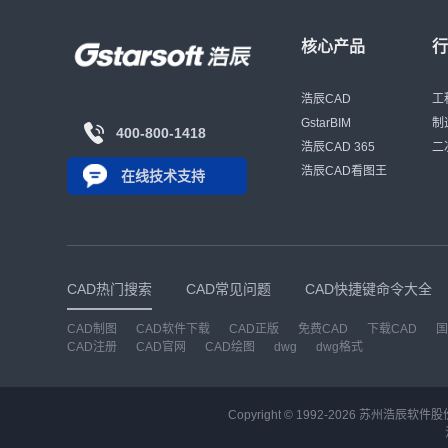
核心产品
浩辰CAD
工
GstarBIM
制
400-800-1418
浩辰CAD 365
二
浩辰CAD看图王
在线技术支持
CAD热门搜索
CAD常见问题
CAD快捷键命令大全
CAD制图
CAD软件下载
CAD正版
免费CAD
下载CAD
国
CAD注册
CAD官网
CAD绘图
dwg
dwg格式
Copyright © 1992-
2026
苏州浩辰软件股