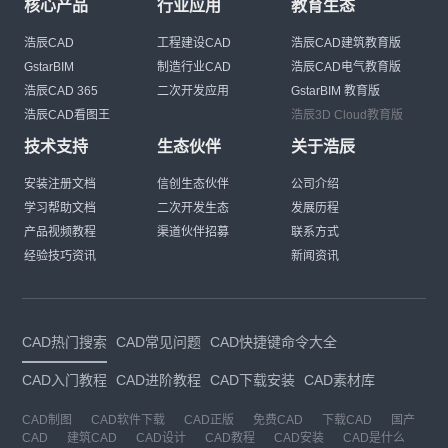
核心产品
行业应用
教育生态
浩辰CAD
工程建设CAD
浩辰CAD建筑教育版
GstarBIM
制造行业CAD
浩辰CAD电气教育版
浩辰CAD 365
二次开发应用
GstarBIM 教育版
浩辰CAD看图王
浩辰3D Cloud教育版
技术支持
生态伙伴
关于浩辰
安装注册文档
信创生态伙伴
公司介绍
学习帮助文档
二次开发生态
发展历程
产品视频教程
渠道伙伴招募
联系方式
经验技巧资讯
新闻资讯
CAD热门搜索
CAD常见问题
CAD快捷键命令大全
CAD入门教程
CAD进阶教程
CAD下载安装
CAD素材库
CAD制图
CAD软件下载
CAD正版
免费CAD
下载CAD
国产
CAD
建筑CAD
CAD设计
CAD教程
CAD安装
CAD是什么