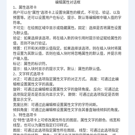
编辑属性对话框
1、属性选项卡
用户可以在“属性”选项卡上设置块属性的模式，不可见、验证、以及
预置等。还可以设置用户在标记、提示、默认等编辑框中输入值的字
符串。
不可见：在绘图区域中显示或隐藏属性。固定：选择是否将属性设置
为默认值。
验证：如果选择该选项，将在插入新的块引用时提示验证赋给属性的
值，否则不执行验证。
预置：打开和关闭默认值指定。如果选择该选项，则在插入块时将属
性设置为其默认值，否则在插入块时将忽略属性的默认值，并提示用
户输入值。
标记：属性的标识符。
提示：插入块时显示的提示文字。默认：属性的默认值。
2、文字样式选项卡
对正：可通过此选项指定属性文字的对正方式。 高度：可通过此编
辑框设置属性文字的高度。
旋转：可通过此编辑框设置属性文字的旋转角度。 反向：可通过此
选项指定是否是否反向显示文字。 颠倒：可通过此选项指定是否倒
置显示文字。
宽度比例：可通过此编辑框设置属性文字的字符间距。
倾斜角度：可通过此编辑框设置属性文字自其垂直轴线倾斜的角度。
3、特性选项卡
在“特性”选项卡上可修改属性所在的图层，属性文字的颜色、线宽和
线型，也可以为属性指定打印样式。
图层：可通过此选项指定属性所在图层。 线型：可通过此选项指定