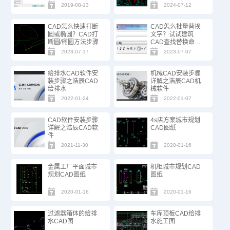
2019-08-13
2024-07-12
CAD怎么快速打断
CAD怎么批量替换
圆或椭圆？CAD打
文字？试试建筑
断圆/椭圆方法步骤
CAD查找替换命
令！
2023-07-17
2023-07-07
给排水CAD软件安
机械CAD安装步骤
装步骤之浩辰CAD
详解之浩辰CAD机
给排水
械软件
2022-01-24
2022-01-07
CAD软件安装步骤
4s店方案城市规划
详解之浩辰CAD软
CAD图纸
件
2021-11-30
2020-01-16
金属工厂平面城市
机柜城市规划CAD
规划CAD图纸
图纸
2020-01-16
2020-01-16
过滤器箱体的给排
车库顶板CAD给排
水CAD图
水施工图