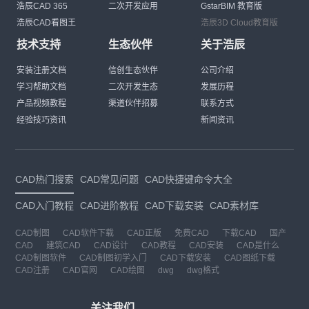
浩辰CAD 365
二次开发应用
GstarBIM 教育版
浩辰CAD看图王
浩辰3D Cloud教育版
技术支持
生态伙伴
关于浩辰
安装注册文档
信创生态伙伴
公司介绍
学习帮助文档
二次开发生态
发展历程
产品视频教程
渠道伙伴招募
联系方式
经验技巧资讯
新闻资讯
CAD热门搜索
CAD常见问题
CAD快捷键命令大全
CAD入门教程
CAD进阶教程
CAD下载安装
CAD素材库
CAD制图
CAD软件下载
CAD正版
免费CAD
下载CAD
国产
CAD
建筑CAD
CAD设计
CAD教程
CAD安装
CAD是什么
CAD制图软件
CAD制图初学入门
CAD下载安装
CAD图纸下载
CAD注册
CAD官网
CAD绘图
dwg
dwg格式
关注我们