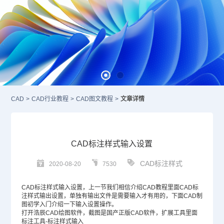
CAD
>
CAD行业教程
>
CAD图文教程
>
文章详情
CAD标注样式输入设置
CAD标注样式
2020-08-20
7530
CAD标注
样式输入设置，上一节我们相信介绍
CAD教程
里面
CAD标
注样式
输出设置，单独有输出文件是需要输入才有用的，下面
CAD
制
图初学入门介绍一下输入设置操作。
打开浩辰
CAD绘图软件
，截图是国产正版
CAD软件
，扩展工具里面
标注工具-标注样式输入