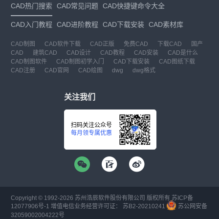
CAD热门搜索
CAD常见问题
CAD快捷键命令大全
CAD入门教程
CAD进阶教程
CAD下载安装
CAD素材库
CAD制图
CAD软件下载
CAD正版
免费CAD
下载CAD
国产
CAD
建筑CAD
CAD设计
CAD教程
CAD安装
CAD是什么
CAD制图软件
CAD制图初学入门
CAD下载安装
CAD图纸下载
CAD注册
CAD官网
CAD绘图
dwg
dwg格式
关注我们
扫码关注公众号
每月领专属优惠
Copyright © 1992-
2026
苏州浩辰软件股份有限公司 版权所有
苏ICP备
12077906号-1
增值电信业务经营许可证：
苏B2-20210241
苏公网安备
32059002004222号