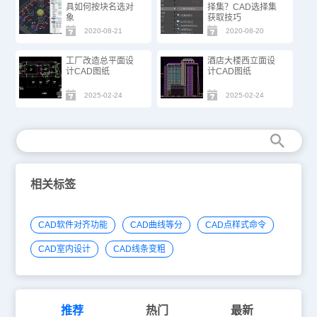
具如何按块名选对
择集？CAD选择集
象
获取技巧
2020-08-21
2020-08-20
工厂改造总平面设
酒店大楼西立面设
计CAD图纸
计CAD图纸
2025-02-24
2025-02-24
相关标签
CAD软件对齐功能
CAD曲线等分
CAD点样式命令
CAD室内设计
CAD线条变粗
推荐
热门
最新