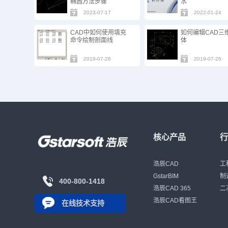
椭圆方法步骤
水
2023-07-17
2022-01-24
CAD中如何使用填充
如何编辑CAD三
命令绘制剖面线
体
2019-07-26
2019-07-26
核心产品
浩辰CAD
工
GstarBIM
制
400-800-1418
浩辰CAD 365
二
浩辰CAD看图王
在线技术支持