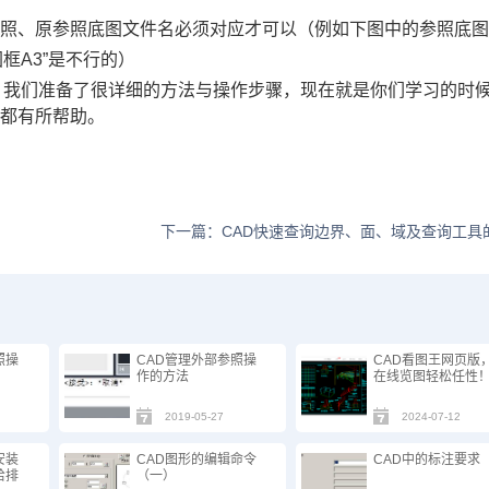
参照、原参照底图文件名必须对应才可以（例如下图中的参照底
图框A3”是不行的）
，我们准备了很详细的方法与操作步骤，现在就是你们学习的时
活都有所帮助。
下一篇：CAD快速查询边界、面、域及查询工具
照操
CAD管理外部参照操
CAD看图王网页版
作的方法
在线览图轻松任性
2019-05-27
2024-07-12
安装
CAD图形的编辑命令
CAD中的标注要求
给排
（一）