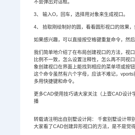
不会弹出对话框。
3、 输入O，回车，选择用对象来生成视口。
4、 拾取刚绘制好的圆，看看圆形视口的效果
如果感兴趣，可以直接按空格键重复命令，然后
我们简单地介绍了在布局创建视口的方法，视
比例不一致，怎么设置注释性，怎么再不同视
象创建视口在界面上能找到相应的菜单项或按
这个命令虽然有六个字母，应该不难记，vports
多用快捷键和命令。
更多CAD使用技巧请大家关注（上壹
CAD设计
播
转载请注明出自别墅设计网： 千套别墅设计带
大家看了CAD创建异形视口的方法，是不是觉