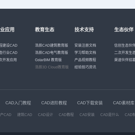
行业应用
教育生态
技术支持
生态伙伴
程建设CAD
浩辰CAD建筑教育版
安装注册文档
信创生态伙
造行业CAD
浩辰CAD电气教育版
学习帮助文档
二次开发生
次开发应用
GstarBIM 教育版
产品视频教程
渠道伙伴招
浩辰3D Cloud教育版
经验技巧资讯
CAD入门教程
CAD进阶教程
CAD下载安装
CAD素材库
产CAD
建筑CAD
CAD设计
CAD教程
CAD安装
CAD是什么
CAD