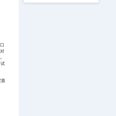
视口
选对
了，
尝试
堂直