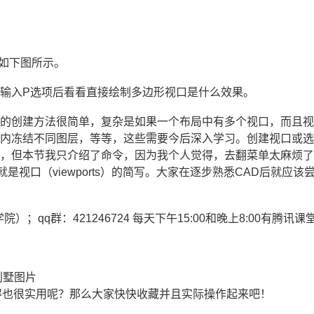
，如下图所示。
输入P选项后看看直接绘制多边形视口是什么效果。
口的创建方法很简单，复杂是如果一个布局中有多个视口，而且
口内冻结不同图层，等等，这些需要今后深入学习。创建视口或
钮，但本节我只介绍了命令，因为我个人觉得，去翻菜单太麻烦
就是视口（viewports）的简写。大家在逐步熟悉CAD后就应该
学院）；qq群：421246724 每天下午15:00和晚上8:00有腾讯课
别墅图片
得也很实用呢？那么大家快快收藏并且实际操作起来吧！