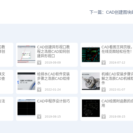
下一篇：CAD创建图块
口教
CAD创建异形视口教
CAD看图王网页版
样创
程之浩辰CAD如何创
在线览图轻松任性
建异形视口
2019-09-09
2024-07-12
换文
给排水CAD软件安装
机械CAD安装步骤
D查
步骤之浩辰CAD给排
解之浩辰CAD机械
水
件
2022-01-24
2022-01-07
方法
CAD中程序设计技巧
CAD绘图时函数的
用
2019-08-15
2019-08-15