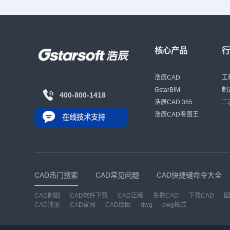
核心产品
浩辰CAD
工
GstarBIM
制
400-800-1418
浩辰CAD 365
二
浩辰CAD看图王
在线技术支持
CAD热门搜索
CAD常见问题
CAD快捷键命令大全
CAD制图
CAD软件下载
CAD正版
免费CAD
下载CAD
国
CAD注册
CAD官网
CAD绘图
dwg
dwg格式