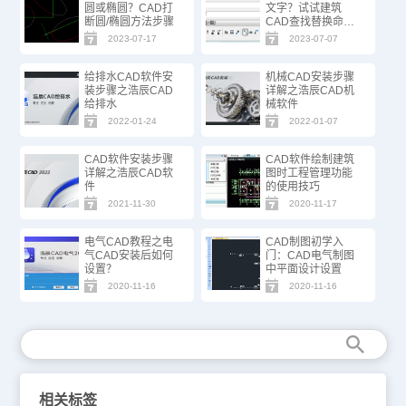
圆或椭圆？CAD打
文字？试试建筑
断圆/椭圆方法步骤
CAD查找替换命
令！
2023-07-17
2023-07-07
给排水CAD软件安
机械CAD安装步骤
装步骤之浩辰CAD
详解之浩辰CAD机
给排水
械软件
2022-01-24
2022-01-07
CAD软件安装步骤
CAD软件绘制建筑
详解之浩辰CAD软
图时工程管理功能
件
的使用技巧
2021-11-30
2020-11-17
电气CAD教程之电
CAD制图初学入
气CAD安装后如何
门：CAD电气制图
设置？
中平面设计设置
2020-11-16
2020-11-16
相关标签