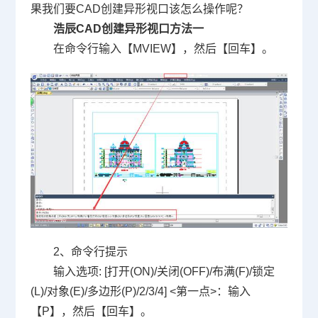
果我们要
CAD
创建异形视口该怎么操作呢？
浩辰
CAD
创建异形视口方法一
在命令行输入【
MVIEW
】，然后【回车】。
2
、命令行提示
输入选项
: [
打开
(ON)/
关闭
(OFF)/
布满
(F)/
锁定
(L)/
对象
(E)/
多边形
(P)/2/3/4] <
第一点
>
：输入
【
P
】，然后【回车】。