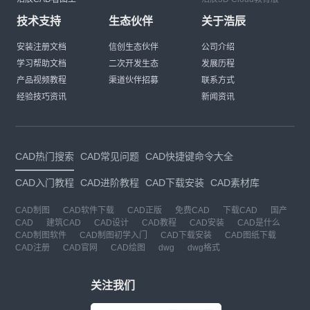
技术支持
生态伙伴
关于浩辰
安装注册文档
信创生态伙伴
公司介绍
学习帮助文档
二次开发生态
发展历程
产品视频教程
渠道伙伴招募
联系方式
经验技巧资讯
新闻资讯
CAD热门搜索
CAD常见问题
CAD快捷键命令大全
CAD入门教程
CAD进阶教程
CAD下载安装
CAD素材库
CAD制图
CAD软件下载
CAD正版
免费CAD
下载CAD
国产
CAD
建筑CAD
CAD设计
CAD教程
CAD安装
CAD是什么
CAD制图软件
CAD制图初学入门
CAD下载安装
CAD图纸下载
CAD注册
CAD官网
CAD绘图
dwg
dwg格式
关注我们