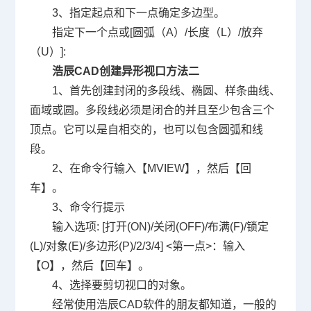
3
、指定起点和下一点确定多边型。
指定下一个点或
[
圆弧（
A
）
/
长度（
L
）
/
放弃
（
U
）
]:
浩辰
CAD
创建异形视口方法二
1
、首先创建封闭的多段线、椭圆、样条曲线、
面域或圆。多段线必须是闭合的并且至少包含三个
顶点。它可以是自相交的，也可以包含圆弧和线
段。
2
、在命令行输入【
MVIEW
】，然后【回
车】。
3
、命令行提示
输入选项
: [
打开
(ON)/
关闭
(OFF)/
布满
(F)/
锁定
(L)/
对象
(E)/
多边形
(P)/2/3/4] <
第一点
>
：输入
【
O
】，然后【回车】。
4
、选择要剪切视口的对象。
经常使用浩辰
CAD
软件的朋友都知道，一般的