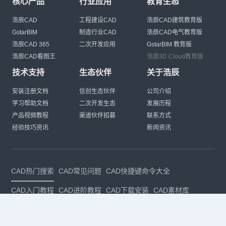
核心产品
行业应用
教育生态
浩辰CAD
工程建设CAD
浩辰CAD建筑教育版
GstarBIM
制造行业CAD
浩辰CAD电气教育版
浩辰CAD 365
二次开发应用
GstarBIM 教育版
浩辰CAD看图王
浩辰3D Cloud教育版
技术支持
生态伙伴
关于浩辰
安装注册文档
信创生态伙伴
公司介绍
学习帮助文档
二次开发生态
发展历程
产品视频教程
渠道伙伴招募
联系方式
经验技巧资讯
新闻资讯
CAD热门搜索
CAD常见问题
CAD快捷键命令大全
CAD入门教程
CAD进阶教程
CAD下载安装
CAD素材库
CAD制图
CAD软件下载
CAD正版
免费CAD
下载CAD
国产
CAD
建筑CAD
CAD设计
CAD教程
CAD安装
CAD是什么