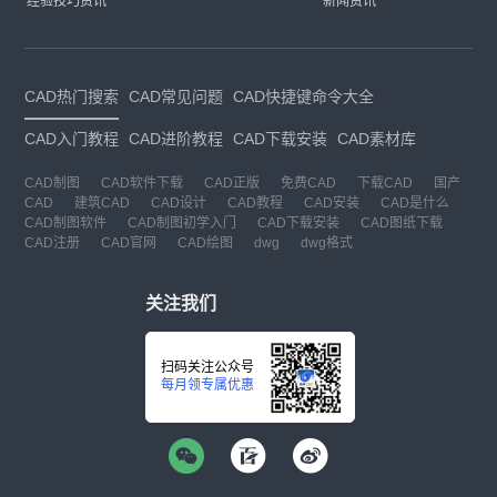
经验技巧资讯
新闻资讯
CAD热门搜索
CAD常见问题
CAD快捷键命令大全
CAD入门教程
CAD进阶教程
CAD下载安装
CAD素材库
CAD制图
CAD软件下载
CAD正版
免费CAD
下载CAD
国产
CAD
建筑CAD
CAD设计
CAD教程
CAD安装
CAD是什么
CAD制图软件
CAD制图初学入门
CAD下载安装
CAD图纸下载
CAD注册
CAD官网
CAD绘图
dwg
dwg格式
关注我们
扫码关注公众号
每月领专属优惠