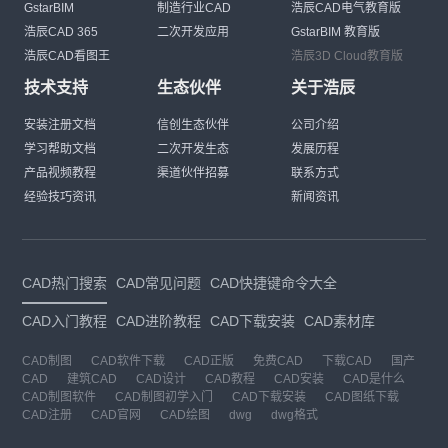
GstarBIM
制造行业CAD
浩辰CAD电气教育版
浩辰CAD 365
二次开发应用
GstarBIM 教育版
浩辰CAD看图王
浩辰3D Cloud教育版
技术支持
生态伙伴
关于浩辰
安装注册文档
信创生态伙伴
公司介绍
学习帮助文档
二次开发生态
发展历程
产品视频教程
渠道伙伴招募
联系方式
经验技巧资讯
新闻资讯
CAD热门搜索
CAD常见问题
CAD快捷键命令大全
CAD入门教程
CAD进阶教程
CAD下载安装
CAD素材库
CAD制图
CAD软件下载
CAD正版
免费CAD
下载CAD
国产
CAD
建筑CAD
CAD设计
CAD教程
CAD安装
CAD是什么
CAD制图软件
CAD制图初学入门
CAD下载安装
CAD图纸下载
CAD注册
CAD官网
CAD绘图
dwg
dwg格式