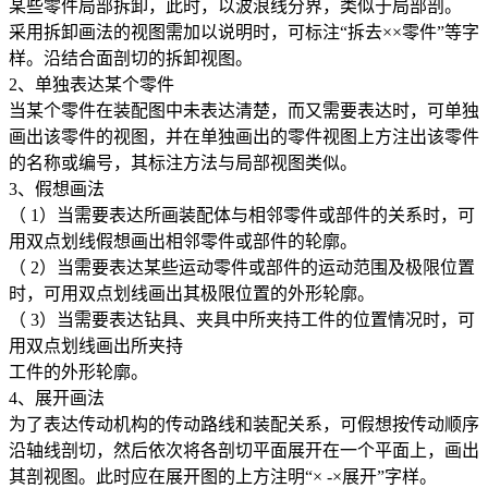
某些零件局部拆卸，此时，以波浪线分界，类似于局部剖。
采用拆卸画法的视图需加以说明时，可标注“拆去××零件”等字
样。沿结合面剖切的拆卸视图。
2
、单独表达某个零件
当某个零件在装配图中未表达清楚，而又需要表达时，可单独
画出该零件的视图，并在单独画出的零件视图上方注出该零件
的名称或编号，其标注方法与局部视图类似。
3
、假想画法
（
1
）当需要表达所画装配体与相邻零件或部件的关系时，可
用双点划线假想画出相邻零件或部件的轮廓。
（
2
）当需要表达某些运动零件或部件的运动范围及极限位置
时，可用双点划线画出其极限位置的外形轮廓。
（
3
）当需要表达钻具、夹具中所夹持工件的位置情况时，可
用双点划线画出所夹持
工件的外形轮廓。
4
、展开画法
为了表达传动机构的传动路线和装配关系，可假想按传动顺序
沿轴线剖切，然后依次将各剖切平面展开在一个平面上，画出
其剖视图。此时应在展开图的上方注明“×
-
×展开”字样。