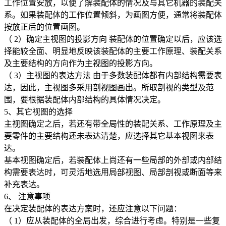
工作位置安放，以便了解装配体的情况及与其它机器的装配关
系。如果装配体的工作位置倾斜，为画图方便，通常将装配体
按放正后的位置画图。
（
2
）确定主视图的投影方向 装配体的位置确定以后，应该选
择能较全面、明显地反映该装配体的主要工作原理、装配关系
及主要结构的方向作为主视图的投影方向。
（
3
）主视图的表达方法 由于多数装配体都有内部结构需要表
达，因此，主视图多采用剖视图画出。所取剖视的类型及范
围，要根据装配体内部结构的具体情况决定。
5
、其它视图的选择
主视图确定之后，若还有带全局性的装配关系、工作原理及主
要零件的主要结构还未表达清楚，应选择其它基本视图来表
达。
基本视图确定后，若装配体上尚还有一些局部的外部或内部结
构需要表达时，可灵活地选用局部视图、局部剖视或断面等来
补充表达。
6
、 注意事项
在决定装配体的表达方案时，还应注意以下问题：
（
1
）应从装配体的全局出发，综合进行考虑。特别是一些复