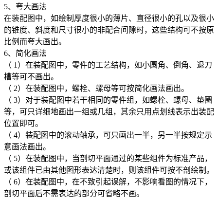
5
、夸大画法
在装配图中，如绘制厚度很小的薄片、直径很小的孔以及很小
的锥度、斜度和尺寸很小的非配合间隙时，这些结构可不按原
比例而夸大画出。
6
、简化画法
（
1
）在装配图中，零件的工艺结构，如小圆角、倒角、退刀
槽等可不画出。
（
2
）在装配图中，螺栓、螺母等可按简化画法画出。
（
3
）对于装配图中若干相同的零件组，如螺栓、螺母、垫圈
等，可只详细地画出一组或几组，其余只用点划线表示出装配
位置即可。
（
4
）装配图中的滚动轴承，可只画出一半，另一半按规定示
意画法画出。
（
5
）在装配图中，当剖切平面通过的某些组件为标准产品，
或该组件已由其他图形表达清楚时，则该组件可按不剖绘制。
（
6
）在装配图中，在不致引起误解，不影响看图的情况下，
剖切平面后不需表达的部分可省略不画。