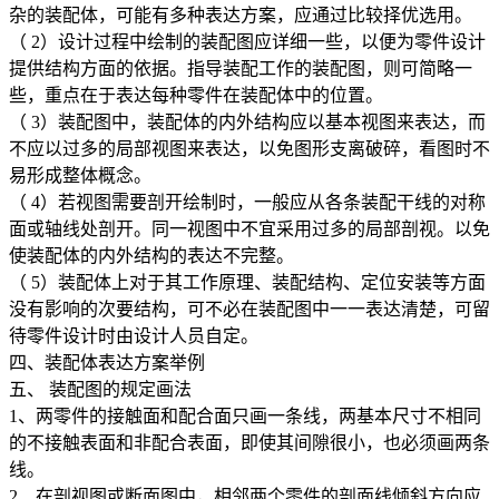
杂的装配体，可能有多种表达方案，应通过比较择优选用。
（
2
）设计过程中绘制的装配图应详细一些，以便为零件设计
提供结构方面的依据。指导装配工作的装配图，则可简略一
些，重点在于表达每种零件在装配体中的位置。
（
3
）装配图中，装配体的内外结构应以基本视图来表达，而
不应以过多的局部视图来表达，以免图形支离破碎，看图时不
易形成整体概念。
（
4
）若视图需要剖开绘制时，一般应从各条装配干线的对称
面或轴线处剖开。同一视图中不宜采用过多的局部剖视。以免
使装配体的内外结构的表达不完整。
（
5
）装配体上对于其工作原理、装配结构、定位安装等方面
没有影响的次要结构，可不必在装配图中一一表达清楚，可留
待零件设计时由设计人员自定。
四、装配体表达方案举例
五、 装配图的规定画法
1
、两零件的接触面和配合面只画一条线，两基本尺寸不相同
的不接触表面和非配合表面，即使其间隙很小，也必须画两条
线。
2
、在剖视图或断面图中，相邻两个零件的剖面线倾斜方向应