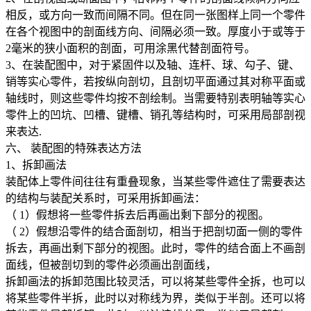
相反，或方向一致而间隔不同。但在同一张图样上同一个零件
在各个视图中的剖面线方向、间隔必须一致。厚度小于或等于
2
毫米的狭小面积的剖面，可用涂黑代替剖面符号。
3
、在装配图中，对于紧固件以及轴、连杆、球、勾子、键、
销等实心零件，若按纵向剖切，且剖切平面通过其对称平面或
轴线时，则这些零件均按不剖绘制。当需要特别表明轴等实心
零件上的凹坑、凹槽、键槽、销孔等结构时，可采用局部剖视
来表达
.
六、 装配图的特殊表达方法
1
、拆卸画法
装配体上零件间往往有重叠现象，当某些零件遮住了需要表达
的结构与装配关系时，可采用拆卸画法：
（
1
）假想将一些零件拆去后再画出剩下部分的视图。
（
2
）假想沿零件的结合面剖切，相当于把剖切面一侧的零件
拆去，再画出剩下部分的视图。此时，零件的结合面上不画剖
面线，但被剖切到的零件必须画出剖面线，
拆卸画法的拆卸范围比较灵活，可以将某些零件全拆，也可以
将某些零件半拆，此时以对称线为界，类似于半剖。还可以将