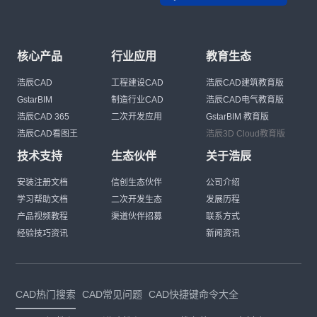
核心产品
行业应用
教育生态
浩辰CAD
工程建设CAD
浩辰CAD建筑教育版
GstarBIM
制造行业CAD
浩辰CAD电气教育版
浩辰CAD 365
二次开发应用
GstarBIM 教育版
浩辰CAD看图王
浩辰3D Cloud教育版
技术支持
生态伙伴
关于浩辰
安装注册文档
信创生态伙伴
公司介绍
学习帮助文档
二次开发生态
发展历程
产品视频教程
渠道伙伴招募
联系方式
经验技巧资讯
新闻资讯
CAD热门搜索
CAD常见问题
CAD快捷键命令大全