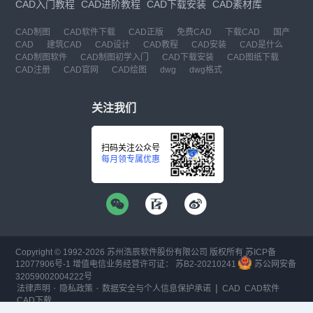
CAD入门教程
CAD进阶教程
CAD下载安装
CAD素材库
CAD制图
CAD软件下载
CAD正版
免费CAD
下载CAD
国产
CAD
建筑CAD
CAD设计
CAD教程
CAD安装
CAD是什么
CAD制图软件
CAD制图初学入门
CAD下载安装
CAD图纸下载
CAD注册
CAD官网
CAD绘图
dwg
dwg格式
关注我们
扫码关注公众号
每月领专属优惠
Copyright © 1992-
2026
苏州浩辰软件股份有限公司 版权所有
苏ICP备
12077906号-1
增值电信业务经营许可证：
苏B2-20210241
苏公网安备
32059002004222号
·
·
|
法律声明
隐私政策
数据安全与个人信息保护承诺
CAD
CAD软件
CAD下载