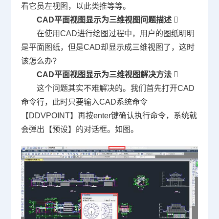
看它员左视图，以此类推等等。
CAD
平面视图显示为三维视图问题描述

在使用
CAD
进行绘图过程中，用户的图纸明明
是平面图纸，但是
CAD
却显示成三维视图了，这时
该怎么办
?
CAD
平面视图显示为三维视图解决方法

这个问题其实不难解决的。我们首先打开
CAD
命令行，此时只要输入
CAD
系统命令
【
DDVPOINT
】再按
enter
键确认执行命令，系统就
会弹出【预设】的对话框。如图。