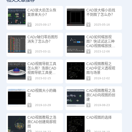
CAD放大后怎么恢
CAD放大缩小后找
复原来大小？
不到图了怎么办？
2025-09-17
2025-05-16
CADz轴归零后图形
CAD如何缩放视
消失了怎么办？
图？快试试这三种
CAD视图缩放技巧
吧！
2025-03-11
2023-12-06
CAD视图导航工具
CAD视图教程之
怎么用？浩辰CAD
CAD中定义透视视
视图导航工具使用
图与场景
技巧
2023-02-15
2019-12-02
CAD视图大小的确
CAD视图教程之浩
定
辰CAD向视图的创
建
2019-10-29
2019-08-23
CAD视图教程之浩
CAD视图的选择
辰CAD创建局部视
图
2019-08-22
2019-08-19