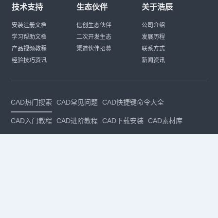
技术支持
生态伙伴
关于浩辰
安装注册文档
信创生态伙伴
公司介绍
学习帮助文档
二次开发生态
发展历程
产品视频教程
渠道伙伴招募
联系方式
经验技巧资讯
新闻资讯
CAD热门搜索
CAD常见问题
CAD快捷键命令大全
CAD入门教程
CAD进阶教程
CAD下载安装
CAD素材库
CAD制图
CAD软件下载
CAD正版
免费CAD
下载CAD
国产
CAD
建筑CAD
CAD设计
CAD教程
CAD安装
CAD是什么
CAD制图软件
CAD制图初学入门
CAD下载安装
CAD图纸下载
CAD注册
CAD官网
CAD绘图
dwg
dwg格式
关注我们