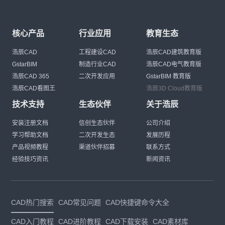
核心产品
行业应用
教育生态
浩辰CAD
工程建设CAD
浩辰CAD建筑教育版
GstarBIM
制造行业CAD
浩辰CAD电气教育版
浩辰CAD 365
二次开发应用
GstarBIM 教育版
浩辰CAD看图王
浩辰3D Cloud教育版
技术支持
生态伙伴
关于浩辰
安装注册文档
信创生态伙伴
公司介绍
学习帮助文档
二次开发生态
发展历程
产品视频教程
渠道伙伴招募
联系方式
经验技巧资讯
新闻资讯
CAD热门搜索
CAD常见问题
CAD快捷键命令大全
CAD入门教程
CAD进阶教程
CAD下载安装
CAD素材库