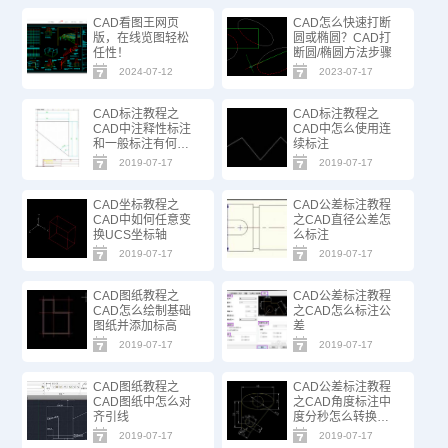
CAD看图王网页
CAD怎么快速打断
版，在线览图轻松
圆或椭圆？CAD打
任性！
断圆/椭圆方法步骤
2024-07-12
2023-07-17
CAD标注教程之
CAD标注教程之
CAD中注释性标注
CAD中怎么使用连
和一般标注有何不
续标注
同
2019-07-17
2019-07-17
CAD坐标教程之
CAD公差标注教程
CAD中如何任意变
之CAD直径公差怎
换UCS坐标轴
么标注
2019-07-17
2019-07-17
CAD图纸教程之
CAD公差标注教程
CAD怎么绘制基础
之CAD怎么标注公
图纸并添加标高
差
2019-07-17
2019-07-17
CAD图纸教程之
CAD公差标注教程
CAD图纸中怎么对
之CAD角度标注中
齐引线
度分秒怎么转换成
百分度
2019-07-17
2019-07-17