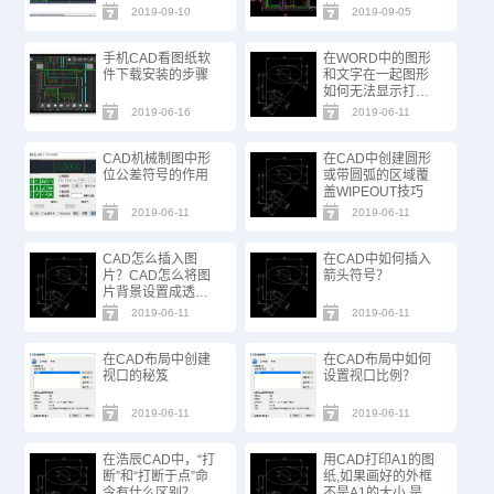
2019-09-10
2019-09-05
手机CAD看图纸软
在WORD中的图形
件下载安装的步骤
和文字在一起图形
如何无法显示打印
出来？
2019-06-16
2019-06-11
CAD机械制图中形
在CAD中创建圆形
位公差符号的作用
或带圆弧的区域覆
盖WIPEOUT技巧
2019-06-11
2019-06-11
CAD怎么插入图
在CAD中如何插入
片？CAD怎么将图
箭头符号？
片背景设置成透明
的？
2019-06-11
2019-06-11
在CAD布局中创建
在CAD布局中如何
视口的秘笈
设置视口比例？
2019-06-11
2019-06-11
在浩辰CAD中，“打
用CAD打印A1的图
断”和“打断于点”命
纸,如果画好的外框
令有什么区别？
不是A1的大小,是否