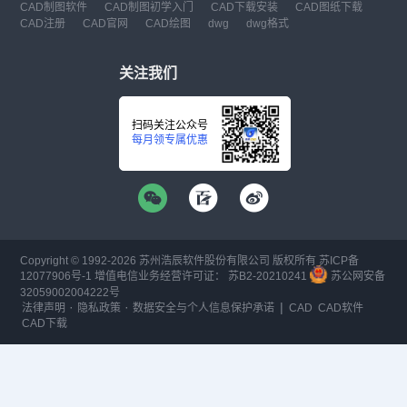
CAD制图软件
CAD制图初学入门
CAD下载安装
CAD图纸下载
CAD注册
CAD官网
CAD绘图
dwg
dwg格式
关注我们
扫码关注公众号
每月领专属优惠
Copyright © 1992-
2026
苏州浩辰软件股份有限公司 版权所有
苏ICP备
12077906号-1
增值电信业务经营许可证：
苏B2-20210241
苏公网安备
32059002004222号
·
·
|
法律声明
隐私政策
数据安全与个人信息保护承诺
CAD
CAD软件
CAD下载