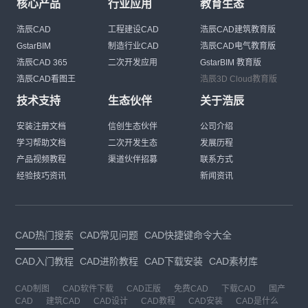
核心产品
行业应用
教育生态
浩辰CAD
工程建设CAD
浩辰CAD建筑教育版
GstarBIM
制造行业CAD
浩辰CAD电气教育版
浩辰CAD 365
二次开发应用
GstarBIM 教育版
浩辰CAD看图王
浩辰3D Cloud教育版
技术支持
生态伙伴
关于浩辰
安装注册文档
信创生态伙伴
公司介绍
学习帮助文档
二次开发生态
发展历程
产品视频教程
渠道伙伴招募
联系方式
经验技巧资讯
新闻资讯
CAD热门搜索
CAD常见问题
CAD快捷键命令大全
CAD入门教程
CAD进阶教程
CAD下载安装
CAD素材库
CAD制图
CAD软件下载
CAD正版
免费CAD
下载CAD
国产
CAD
建筑CAD
CAD设计
CAD教程
CAD安装
CAD是什么