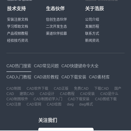
技术支持
生态伙伴
关于浩辰
安装注册文档
信创生态伙伴
公司介绍
学习帮助文档
二次开发生态
发展历程
产品视频教程
渠道伙伴招募
联系方式
经验技巧资讯
新闻资讯
CAD热门搜索
CAD常见问题
CAD快捷键命令大全
CAD入门教程
CAD进阶教程
CAD下载安装
CAD素材库
CAD制图
CAD软件下载
CAD正版
免费CAD
下载CAD
国产
CAD
建筑CAD
CAD设计
CAD教程
CAD安装
CAD是什么
CAD制图软件
CAD制图初学入门
CAD下载安装
CAD图纸下载
CAD注册
CAD官网
CAD绘图
dwg
dwg格式
关注我们