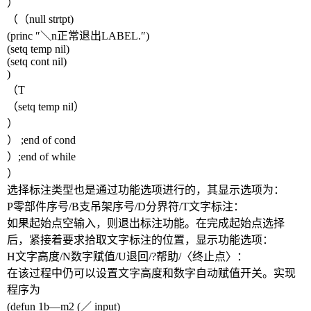
）
（（
null strtpt)
(princ
″＼
n
正常退出
LABEL.
″
)
(setq temp nil)
(setq cont nil)
)
（
T
（
setq temp nil
）
）
）
;end of cond
）
;end of while
）
选择标注类型也是通过功能选项进行的，其显示选项为：
P
零部件序号
/B
支吊架序号
/D
分界符
/T
文字标注：
如果起始点空输入，则退出标注功能。在完成起始点选择
后，紧接着要求拾取文字标注的位置，显示功能选项：
H
文字高度
/N
数字赋值
/U
退回
/?
帮助
/
〈终止点〉：
在该过程中仍可以设置文字高度和数字自动赋值开关。实现
程序为
(defun 1b
—
m2 (
／
input)