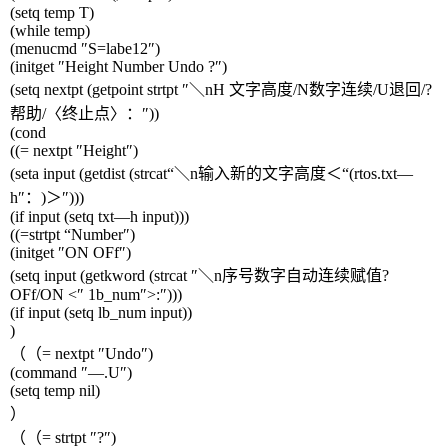
(setq temp T)
(while temp)
(menucmd
″
S=labe12
″
)
(initget
″
Height Number Undo ?
″
)
(setq nextpt (getpoint strtpt
″＼
nH
文字高度
/N
数字连续
/U
退回
/?
帮助
/
〈终止点〉：″
))
(cond
((= nextpt
″
Height
″
)
(seta input (getdist (strcat
“＼
n
输入新的文字高度＜“
(rtos.txt
—
h
″：
)
＞″
)))
(if input (setq txt
—
h input)))
((=strtpt
“
Number
″
)
(initget
″
ON OFf
″
)
(setq input (getkword (strcat
″＼
n
序号数字自动连续赋值
?
OFf/ON <
″
1b_num
″
>:
″
)))
(if input (setq lb_num input))
)
（（
= nextpt
″
Undo
″
)
(command
″—
.U
″
)
(setq temp nil)
）
（（
= strtpt
″
?
″
)