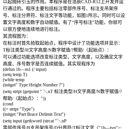
以起抛砖引玉的作用。本程序是在浩辰
CAD-R12
上开发并运
行通过的。程序主要包括标注零部件序号、标注支吊架序
号、标注分界符、标注文字等功能，如图
1
所示。同时可以设
置文字高度和数字自动赋值。有了“序号标注”功能，你就可
以很方便地连续地进行标注。
其流程图为：
在标注时首先拾取起始点，程序中设计了功能选项并显示：
T
标注类型
/H
文字高度
/N
数字赋值
/?
帮助
/
〈起始点〉：
可以通过功能选项改变标注类型、文字高度，以及确定文字
高度、序号数字是否连续赋值。其实现程序为
(defun 1b
—
m1 (/ input)
(setq temp T)
(while temp
(initget
″
Type Height Number
?
″
)
(setq strtpt (getpoint
″ ＼
nT
标注类型
/H
文字高度
/N
数字赋值
/?
帮助
/
〈起始点〉：″
))
(cond
((= strtpt
″
Type
″
)
(initget
″
Part Brace Delimit Text
″
)
(setq input (getkword (strcat
″＼
nP
零部件序号
/B
支吊架序号
/D
分界符
/T
标注文字〈″
1b
—
typ
″
>: