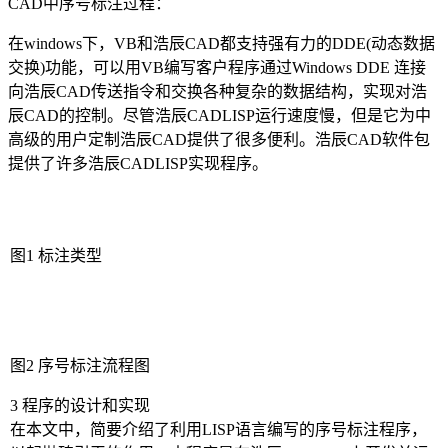
CAD中序号标注过程：
在
windows
下，
VB
和浩辰
CAD
都支持强有力的
DDE(
动态数据
交换
)
功能，可以用
VB
编写客户程序通过
Windows DDE
连接
向浩辰
CAD
传送指令和交换各种复杂的数据结构，实现对浩
辰
CAD
的控制。尽管浩辰
CADLISP
运行速度慢，但是它为中
高级的用户定制浩辰
CAD
提供了很多便利。浩辰
CAD
软件包
提供了许多浩辰
CADLISP
实现程序。
图
1
标注类型
图
2
序号标注流程图
3
程序的设计和实现
在本文中，简要介绍了利用
LISP
语言编写的序号标注程序，