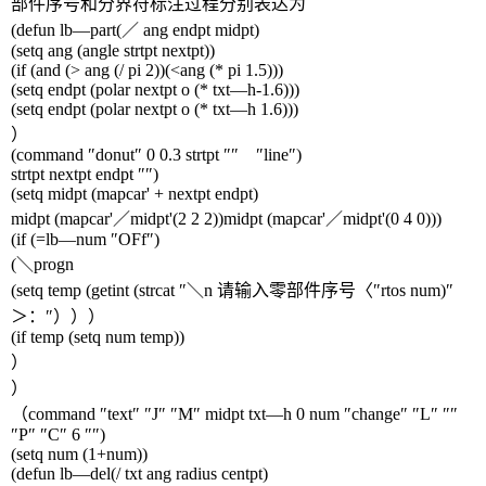
部件序号和分界符标注过程分别表达为
(defun lb
—
part(
／
ang endpt midpt)
(setq ang (angle strtpt nextpt))
(if (and (> ang (/ pi 2))(<ang (* pi 1.5)))
(setq endpt (polar nextpt o (* txt
—
h-1.6)))
(setq endpt (polar nextpt o (* txt
—
h 1.6)))
）
(command
″
donut
″
0 0.3 strtpt
″″ ″
line
″
)
strtpt nextpt endpt
″″
)
(setq midpt (mapcar' + nextpt endpt)
midpt (mapcar'
／
midpt'(2 2 2))midpt (mapcar'
／
midpt'(0 4 0)))
(if (=lb
—
num
″
OFf
″
)
(
＼
progn
(setq temp (getint (strcat
″＼
n
请输入零部件序号〈″
rtos num)
″
＞：″）））
(if temp (setq num temp))
）
）
（
command
″
text
″ ″
J
″ ″
M
″
midpt txt
—
h 0 num
″
change
″ ″
L
″ ″″
″
P
″ ″
C
″
6
″″
)
(setq num (1+num))
(defun lb
—
del(/ txt ang radius centpt)