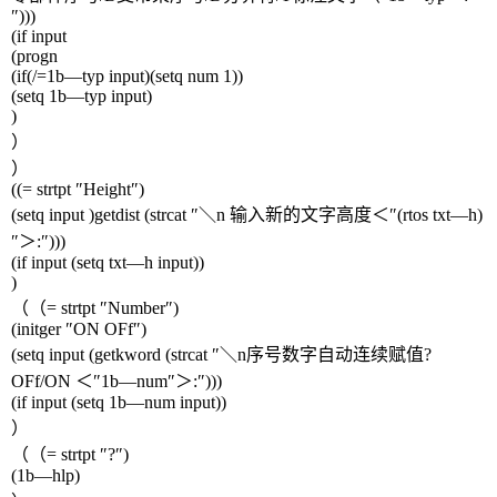
″
)))
(if input
(progn
(if(/=1b
—
typ input)(setq num 1))
(setq 1b
—
typ input)
)
）
）
((= strtpt
″
Height
″
)
(setq input )getdist (strcat
″＼
n
输入新的文字高度＜″
(rtos txt
—
h)
″＞
:
″
)))
(if input (setq txt
—
h input))
)
（（
= strtpt
″
Number
″
)
(initger
″
ON OFf
″
)
(setq input (getkword (strcat
″＼
n
序号数字自动连续赋值
?
OFf/ON
＜″
1b
—
num
″＞
:
″
)))
(if input (setq 1b
—
num input))
）
（（
= strtpt
″
?
″
)
(1b
—
hlp)