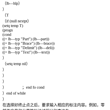
（
lb
—
hlp
）
）
（
T
（
if (null nextpt
）
(setq temp T)
(progn
(cond
((= lb
—
typ
″
Part
″
) (lb
—
part))
((= lb
—
typ
″
Brace
″
) (lb
—
brace))
((= lb
—
typ
″
Delimit
″
) (lb
—
deli))
((= lb
—
typ
″
Text
″
) (lb
—
text))
）
（
setq temp nil
）
）
）
）
） ；
end fo cond
）
end of while
）
在选择好终止点之后，要求输入相应的标注内容。例如，零