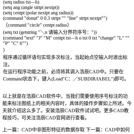
(setq radius txt
—
h)
(setq ang (angle strtpt nextpt))
(setq centpt (polar nextpt ang radius))
(command
″
donut
″
0 0.3 strtpt
″″ ″
line
″
strtpt nextpt
″″
)
（
command
″
circle
″
centpt radius
）
(setq txt (getstring
″＼
n
请输入分界符序号：″
))
(command
″
text
″ ″
J
″ ″
M
″
centpt txt
—
h o txt 0 txt
″
change
″ ″
L
″ ″″
″
P
″ ″
C
″
6
″″
)
）
程序通过循环语句实现多次标注，当起始点空输入时退出标
注。
在运行程序功能之前，必须将其调入浩辰
CAD
中。只要在
Command
状态下，键入
(Load
″
C
：／
SUBDIR/lABEL
″
)
即可。
以上就是在浩辰
CAD
软件中，当我们需要使用序号标注的功
能来标注图纸上的相关内容时，具体的操作步骤如上所述。今
天就介绍这么多了。安装浩辰
CAD
软件试试吧。更多
CAD
教
程技巧，可关注浩辰
CAD
官网进行查看。
上一篇：CAD中非图形特征的数据存取
下一篇：CAD中如何